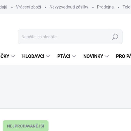
dajů
Vrácení zboží
Nevyzvednutí zásilky
Prodejna
Tele
Hledat
OČKY
HLODAVCI
PTÁCI
NOVINKY
PRO P
NEJPRODÁVANĚJŠÍ