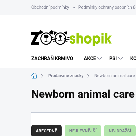
Přejít
Obchodní podmínky
Podmínky ochrany osobních ú
na
obsah
ZACHRAŇ KRMIVO
AKCE
PSI
K
Domů
Prodávané značky
Newborn animal care
Newborn animal care
Ř
a
ABECEDNĚ
NEJLEVNĚJŠÍ
NEJDRAŽŠÍ
z