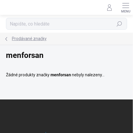
Přejít
na
obsah
Hledat
Prodávané značky
menforsan
Žádné produkty značky
menforsan
nebyly nalezeny...
Z
á
p
a
t