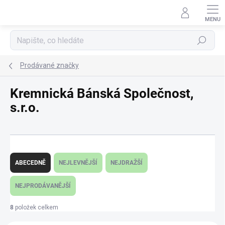
Přejít
na
obsah
Hledat
Prodávané značky
Kremnická Bánská Společnost,
s.r.o.
Ř
a
ABECEDNĚ
NEJLEVNĚJŠÍ
NEJDRAŽŠÍ
z
e
NEJPRODÁVANĚJŠÍ
n
í
8
položek celkem
p