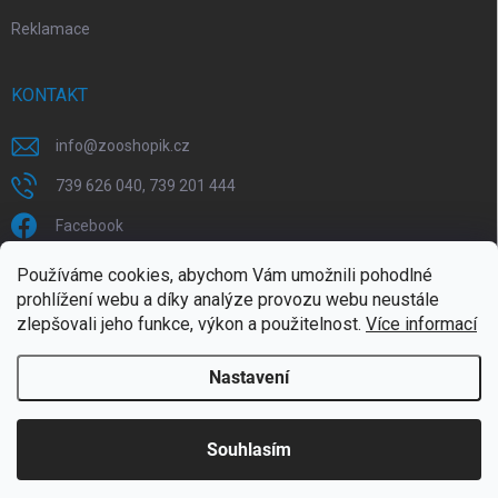
Reklamace
KONTAKT
info
@
zooshopik.cz
739 626 040, 739 201 444
Facebook
Používáme cookies, abychom Vám umožnili pohodlné
FACEBOOK
prohlížení webu a díky analýze provozu webu neustále
zlepšovali jeho funkce, výkon a použitelnost.
Více informací
Nastavení
Copyright 2026
ZOOshopik
. Všechna práva vyhrazena.
Souhlasím
Doprava zdarma od 1799,- (do 30 kg)
Vytvořil Shoptet