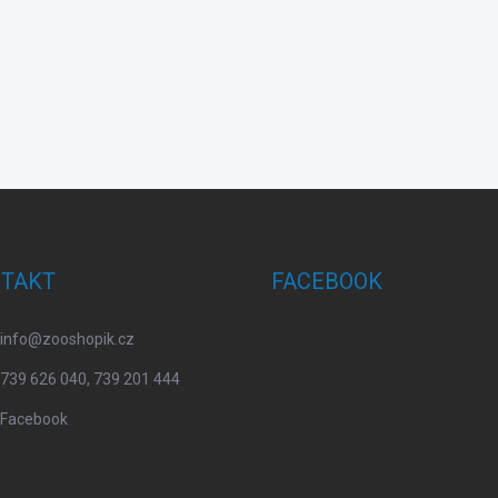
TAKT
FACEBOOK
info
@
zooshopik.cz
739 626 040, 739 201 444
Facebook