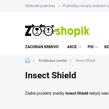
Přejít
Obchodní podmínky
Podmínky ochrany osobních ú
na
obsah
ZACHRAŇ KRMIVO
AKCE
PSI
K
Domů
Prodávané značky
Insect Shield
Insect Shield
Žádné produkty značky
Insect Shield
nebyly nalez