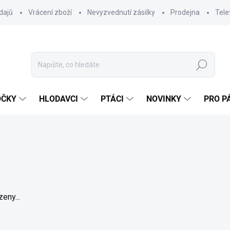
dajů
Vrácení zboží
Nevyzvednutí zásilky
Prodejna
Tele
Hledat
OČKY
HLODAVCI
PTÁCI
NOVINKY
PRO P
eny...