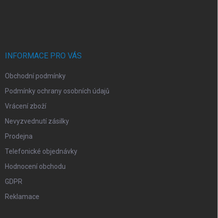
Z
a
á
c
p
í
p
a
r
t
v
í
INFORMACE PRO VÁS
k
y
Obchodní podmínky
v
ý
Podmínky ochrany osobních údajů
p
i
Vrácení zboží
s
Nevyzvednutí zásilky
u
Prodejna
Telefonické objednávky
Hodnocení obchodu
GDPR
Reklamace