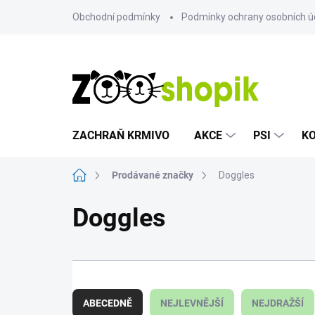
Přejít
Obchodní podmínky
Podmínky ochrany osobních ú
na
obsah
ZACHRAŇ KRMIVO
AKCE
PSI
K
Domů
Prodávané značky
Doggles
Doggles
Ř
a
ABECEDNĚ
NEJLEVNĚJŠÍ
NEJDRAŽŠÍ
z