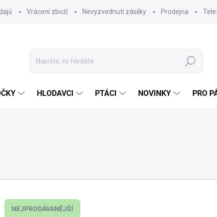
dajů
Vrácení zboží
Nevyzvednutí zásilky
Prodejna
Tele
Hledat
OČKY
HLODAVCI
PTÁCI
NOVINKY
PRO P
NEJPRODÁVANĚJŠÍ