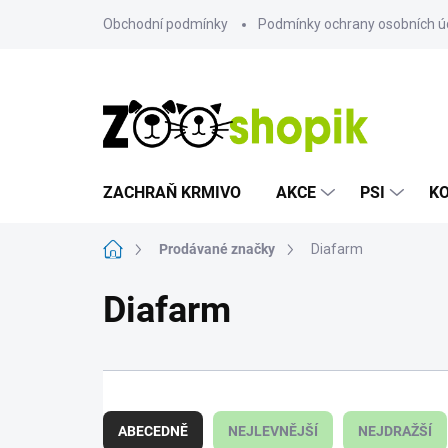
Přejít
Obchodní podmínky
Podmínky ochrany osobních ú
na
obsah
ZACHRAŇ KRMIVO
AKCE
PSI
K
Domů
Prodávané značky
Diafarm
Diafarm
Ř
a
ABECEDNĚ
NEJLEVNĚJŠÍ
NEJDRAŽŠÍ
z