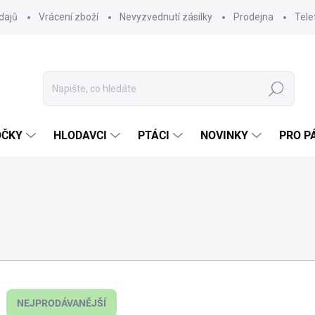
dajů
Vrácení zboží
Nevyzvednutí zásilky
Prodejna
Tele
Hledat
OČKY
HLODAVCI
PTÁCI
NOVINKY
PRO P
NEJPRODÁVANĚJŠÍ