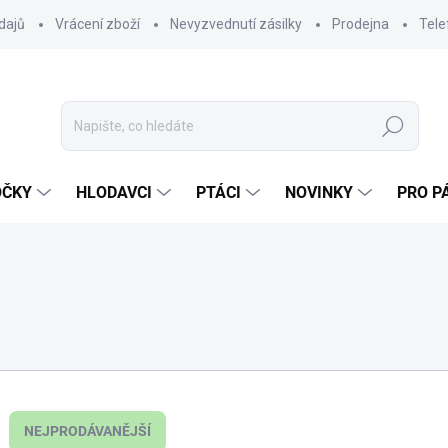
dajů
Vrácení zboží
Nevyzvednutí zásilky
Prodejna
Tele
Hledat
OČKY
HLODAVCI
PTÁCI
NOVINKY
PRO P
NEJPRODÁVANĚJŠÍ