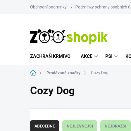
Přejít
Obchodní podmínky
Podmínky ochrany osobních ú
na
obsah
ZACHRAŇ KRMIVO
AKCE
PSI
K
Domů
Prodávané značky
Cozy Dog
Cozy Dog
Ř
a
ABECEDNĚ
NEJLEVNĚJŠÍ
NEJDRAŽŠÍ
z