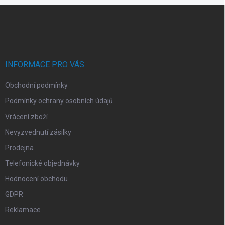
í
v
Z
p
á
á
r
n
p
v
í
a
k
t
y
v
í
INFORMACE PRO VÁS
ý
p
Obchodní podmínky
i
s
Podmínky ochrany osobních údajů
u
Vrácení zboží
Nevyzvednutí zásilky
Prodejna
Telefonické objednávky
Hodnocení obchodu
GDPR
Reklamace