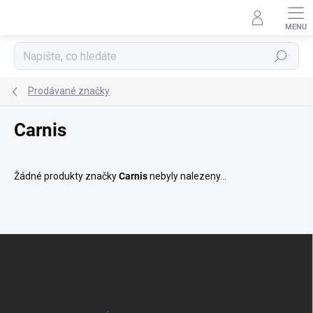
Přejít
na
obsah
Hledat
Prodávané značky
Carnis
Žádné produkty značky
Carnis
nebyly nalezeny...
Z
á
p
a
t