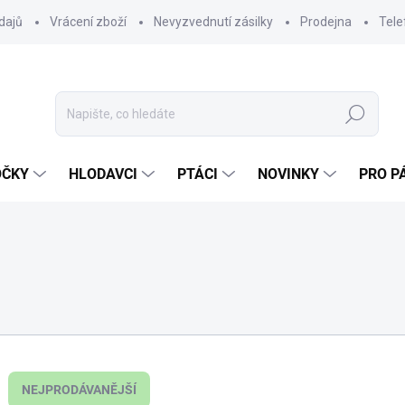
dajů
Vrácení zboží
Nevyzvednutí zásilky
Prodejna
Tele
Hledat
OČKY
HLODAVCI
PTÁCI
NOVINKY
PRO P
NEJPRODÁVANĚJŠÍ