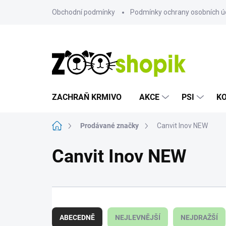
Přejít
Obchodní podmínky
Podmínky ochrany osobních ú
na
obsah
ZACHRAŇ KRMIVO
AKCE
PSI
K
Domů
Prodávané značky
Canvit Inov NEW
Canvit Inov NEW
Ř
a
ABECEDNĚ
NEJLEVNĚJŠÍ
NEJDRAŽŠÍ
z