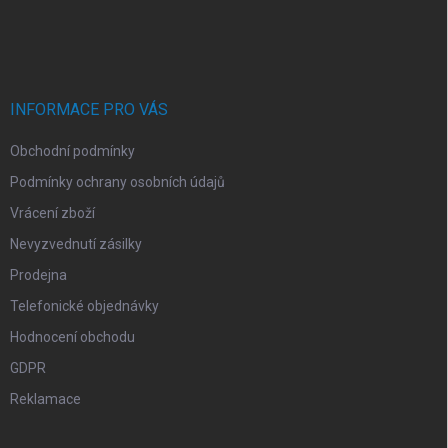
a
á
c
p
í
p
a
r
t
v
í
INFORMACE PRO VÁS
k
y
Obchodní podmínky
v
ý
Podmínky ochrany osobních údajů
p
i
Vrácení zboží
s
Nevyzvednutí zásilky
u
Prodejna
Telefonické objednávky
Hodnocení obchodu
GDPR
Reklamace