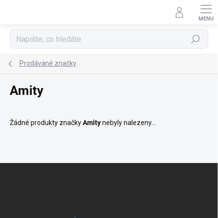
Přejít
na
obsah
Hledat
Prodávané značky
Amity
Žádné produkty značky
Amity
nebyly nalezeny...
Z
á
p
a
t