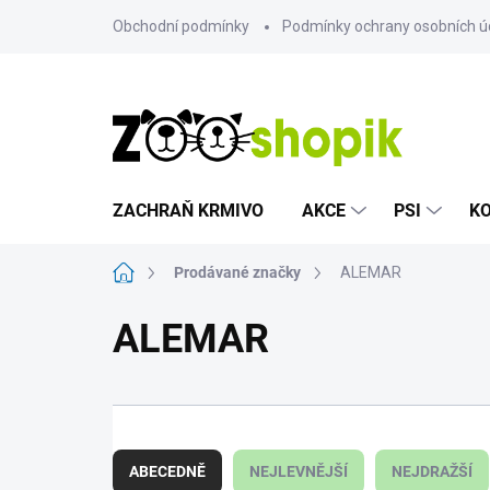
Přejít
Obchodní podmínky
Podmínky ochrany osobních ú
na
obsah
ZACHRAŇ KRMIVO
AKCE
PSI
K
Domů
Prodávané značky
ALEMAR
ALEMAR
Ř
a
ABECEDNĚ
NEJLEVNĚJŠÍ
NEJDRAŽŠÍ
z