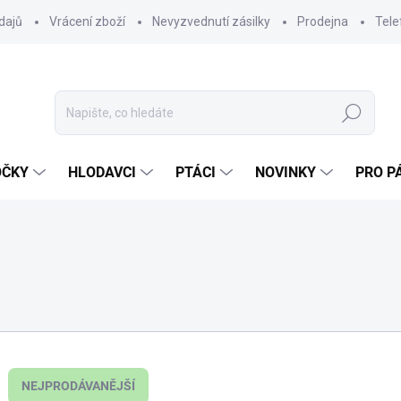
dajů
Vrácení zboží
Nevyzvednutí zásilky
Prodejna
Tele
Hledat
OČKY
HLODAVCI
PTÁCI
NOVINKY
PRO P
NEJPRODÁVANĚJŠÍ