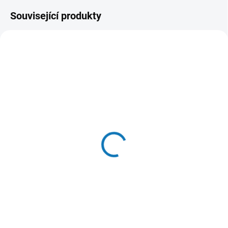
Související produkty
SKLADEM V E-SHOPU
(>20 KS)
Calibra VD Dog konz.
Hypoallergen.
Rabbit&Insect 400g
85 Kč
Do košíku