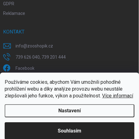
GDPR
Reklamace
KONTAKT
info
@
zooshopik.cz
739 626 040, 739 201 444
Facebook
Používáme cookies, abychom Vám umožnili pohodlné
FACEBOOK
prohlížení webu a díky analýze provozu webu neustále
zlepšovali jeho funkce, výkon a použitelnost.
Více informací
Nastavení
Copyright 2026
ZOOshopik
. Všechna práva vyhrazena.
Souhlasím
Doprava zdarma od 1799,- (do 30 kg)
Vytvořil Shoptet