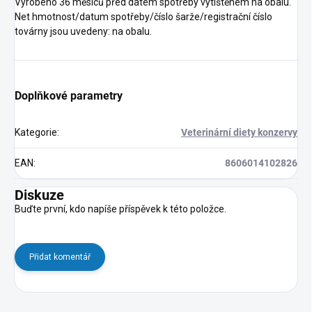
Vyrobeno 36 měsíců před datem spotřeby vytištěném na obalu.
Net hmotnost/datum spotřeby/číslo šarže/registrační číslo
továrny jsou uvedeny: na obalu.
Doplňkové parametry
Kategorie
:
Veterinární diety konzervy
EAN
:
8606014102826
Diskuze
Buďte první, kdo napíše příspěvek k této položce.
Přidat komentář