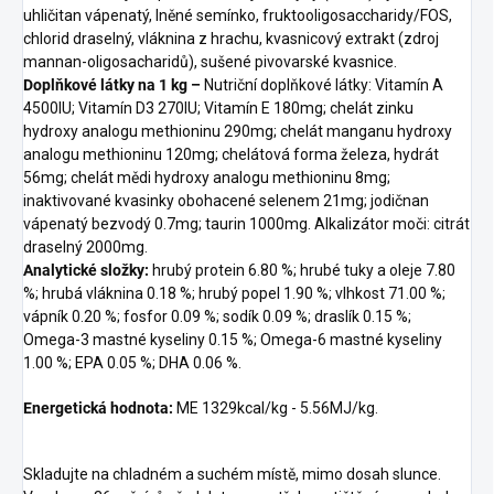
uhličitan vápenatý, lněné semínko, fruktooligosaccharidy/FOS,
chlorid draselný, vláknina z hrachu, kvasnicový extrakt (zdroj
mannan-oligosacharidů), sušené pivovarské kvasnice.
Doplňkové látky na 1 kg –
Nutriční doplňkové látky: Vitamín A
4500IU; Vitamín D3 270IU; Vitamín E 180mg; chelát zinku
hydroxy analogu methioninu 290mg; chelát manganu hydroxy
analogu methioninu 120mg; chelátová forma železa, hydrát
56mg; chelát mědi hydroxy analogu methioninu 8mg;
inaktivované kvasinky obohacené selenem 21mg; jodičnan
vápenatý bezvodý 0.7mg; taurin 1000mg. Alkalizátor moči: citrát
draselný 2000mg.
Analytické složky:
hrubý protein 6.80 %; hrubé tuky a oleje 7.80
%; hrubá vláknina 0.18 %; hrubý popel 1.90 %; vlhkost 71.00 %;
vápník 0.20 %; fosfor 0.09 %; sodík 0.09 %; draslík 0.15 %;
Omega-3 mastné kyseliny 0.15 %; Omega-6 mastné kyseliny
1.00 %; EPA 0.05 %; DHA 0.06 %.
Energetická hodnota:
ME 1329kcal/kg - 5.56MJ/kg.
Skladujte na chladném a suchém místě, mimo dosah slunce.