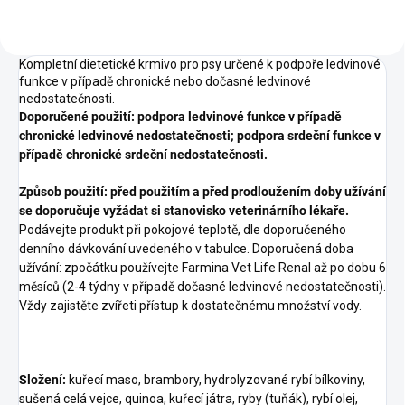
Kompletní dietetické krmivo pro psy určené k podpoře ledvinové
funkce v případě chronické nebo dočasné ledvinové
nedostatečnosti.
Doporučené použití: podpora ledvinové funkce v případě
chronické ledvinové nedostatečnosti
;
podpora srdeční funkce v
případě chronické srdeční nedostatečnosti.
Způsob použití:
před použitím a před prodloužením doby užívání
se doporučuje vyžádat si stanovisko veterinárního lékaře.
Podávejte produkt při pokojové teplotě, dle doporučeného
denního dávkování uvedeného v tabulce. Doporučená doba
užívání: zpočátku používejte Farmina Vet Life Renal až po dobu 6
měsíců (2-4 týdny v případě dočasné ledvinové nedostatečnosti).
Vždy zajistěte zvířeti přístup k dostatečnému množství vody.
Složení:
kuřecí maso, brambory, hydrolyzované rybí bílkoviny,
sušená celá vejce, quinoa, kuřecí játra, ryby (tuňák), rybí olej,