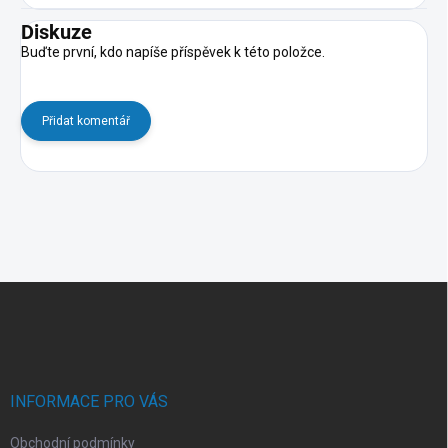
Diskuze
Buďte první, kdo napíše příspěvek k této položce.
Přidat komentář
Z
á
p
a
t
í
INFORMACE PRO VÁS
Obchodní podmínky