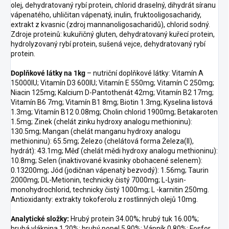
olej, dehydratovaný rybí protein, chlorid draselný, dihydrát síranu
vápenatého, uhličitan vápenatý, inulin, fruktooligosacharidy,
extrakt z kvasnic (zdroj mannanoligosacharidů), chlorid sodný.
Zdroje proteinů: kukuřičný gluten, dehydratovaný kuřecí protein,
hydrolyzovaný rybí protein, sušená vejce, dehydratovaný rybí
protein.
Doplňkové látky na 1kg
– nutriční doplňkové látky: Vitamín A
15000IU; Vitamín D3 600IU; Vitamín E 550mg; Vitamín C 250mg;
Niacin 125mg; Kalcium D-Pantothenát 42mg; Vitamín B2 17mg;
Vitamín B6 7mg; Vitamín B1 8mg; Biotin 1.3mg; Kyselina listová
1.3mg; Vitamín B12 0.08mg; Cholin chlorid 1900mg; Betakaroten
1.5mg; Zinek (chelát zinku hydroxy analogu methioninu):
130.5mg; Mangan (chelát manganu hydroxy analogu
methioninu): 65.5mg; Železo (chelátová forma Železa(II),
hydrát): 43.1mg; Měď (chelát mědi hydroxy analogu methioninu):
10.8mg; Selen (inaktivované kvasinky obohacené selenem):
0.13200mg; Jód (jodičnan vápenatý bezvodý): 1.56mg; Taurin
2000mg; DL-Metionin, technicky čistý 7000mg; L-Lysin-
monohydrochlorid, technicky čistý 1000mg; L -karnitin 250mg.
Antioxidanty: extrakty tokoferolu z rostlinných olejů 10mg.
Analytické složky:
Hrubý protein 34.00%; hrubý tuk 16.00%;
hrubá vláknina 1.20%; hrubý popel 5.90%; Vápník 0.80%; Fosfor