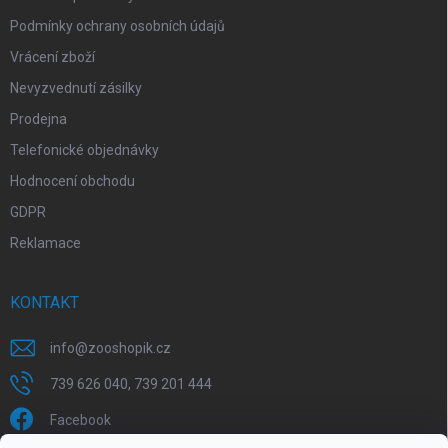
Podmínky ochrany osobních údajů
Vrácení zboží
Nevyzvednutí zásilky
Prodejna
Telefonické objednávky
Hodnocení obchodu
GDPR
Reklamace
KONTAKT
info
@
zooshopik.cz
739 626 040, 739 201 444
Facebook