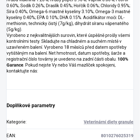
0.60%; Sodík 0.26%; Draslík 0.45%; Hořčík 0.06%; Chloridy 0.95%;
Síra 0.40%; Omega-6 mastné kyseliny 3.10%; Omega-3 mastné
kyseliny 0.40%; EPA 0.10%; DHA 0.15%. Acidifikátor moči: DL-
methionin, technicky čistý (7g/kg), dihydrát síranu vápenatého
(5g/kg).
Vyrobeno z nejkvalitnějších surovin, které úspěšně prošly všemi
kontrolními testy. Skladujte na chladném a suchém místě v
uzavřeném balení. Vyrobeno 18 měsíců před datem spotřeby
vytištěným na balení. Net hmotnost, datum spotřeby, šarže a
registrační číslo továrny je uvedeno na zadní části obalu.
100%
Garance
. Pokud nejste Vy nebo Váš mazlíček spokojeni,
kontaktujte nás:
Doplňkové parametry
Kategorie
:
Veterinární diety granule
EAN
:
8010276025319