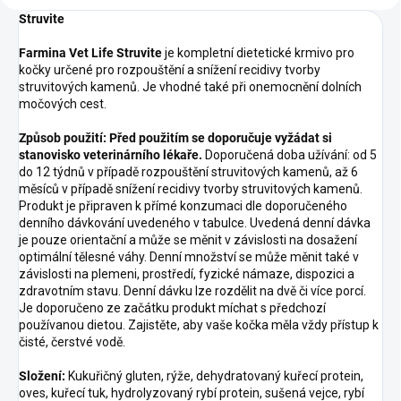
Struvite
Farmina Vet Life Struvite
je kompletní dietetické krmivo pro
kočky určené pro rozpouštění a snížení recidivy tvorby
struvitových kamenů. Je vhodné také při onemocnění dolních
močových cest.
Způsob použití: Před použitím se doporučuje vyžádat si
stanovisko veterinárního lékaře.
Doporučená doba užívání: od 5
do 12 týdnů v případě rozpouštění struvitových kamenů, až 6
měsíců v případě snížení recidivy tvorby struvitových kamenů.
Produkt je připraven k přímé konzumaci dle doporučeného
denního dávkování uvedeného v tabulce. Uvedená denní dávka
je pouze orientační a může se měnit v závislosti na dosažení
optimální tělesné váhy. Denní množství se může měnit také v
závislosti na plemeni, prostředí, fyzické námaze, dispozici a
zdravotním stavu. Denní dávku lze rozdělit na dvě či více porcí.
Je doporučeno ze začátku produkt míchat s předchozí
používanou dietou. Zajistěte, aby vaše kočka měla vždy přístup k
čisté, čerstvé vodě.
Složení:
Kukuřičný gluten, rýže, dehydratovaný kuřecí protein,
oves, kuřecí tuk, hydrolyzovaný rybí protein, sušená vejce, rybí