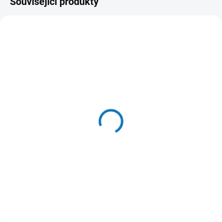
Související produkty
SKLADEM DO 24 HOD
(>20 KS)
Vet Life Natural DOG
Struvite 2kg
622 Kč
Do košíku