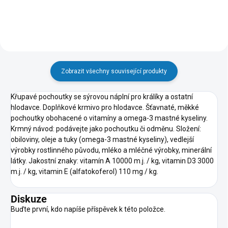
Zobrazit všechny související produkty
Křupavé pochoutky se sýrovou náplní pro králíky a ostatní
hlodavce. Doplňkové krmivo pro hlodavce. Šťavnaté, měkké
pochoutky obohacené o vitamíny a omega-3 mastné kyseliny.
Krmný návod: podávejte jako pochoutku či odměnu. Složení:
obiloviny, oleje a tuky (omega-3 mastné kyseliny), vedlejší
výrobky rostlinného původu, mléko a mléčné výrobky, minerální
látky. Jakostní znaky: vitamín A 10000 m.j. / kg, vitamin D3 3000
m.j. / kg, vitamin E (alfatokoferol) 110 mg / kg.
Diskuze
Buďte první, kdo napíše příspěvek k této položce.