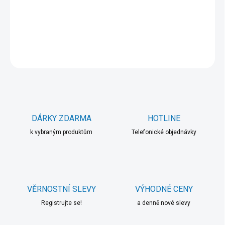
−
+
Přidat do košíku
DETAILNÍ INFORMACE
ZEPTAT SE
HLÍDAT
DÁRKY ZDARMA
HOTLINE
k vybraným produktům
Telefonické objednávky
VĚRNOSTNÍ SLEVY
VÝHODNÉ CENY
Registrujte se!
a denně nové slevy