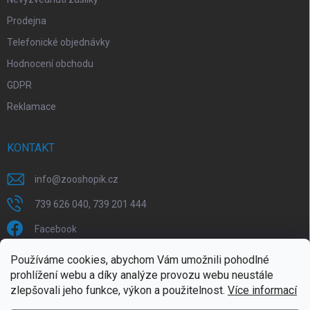
Prodejna
Telefonické objednávky
Hodnocení obchodu
GDPR
Reklamace
KONTAKT
info
@
zooshopik.cz
739 626 040, 739 201 444
Facebook
Používáme cookies, abychom Vám umožnili pohodlné
FACEBOOK
prohlížení webu a díky analýze provozu webu neustále
zlepšovali jeho funkce, výkon a použitelnost.
Více informací