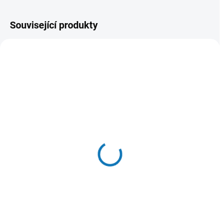
Související produkty
SKLADEM DO 24 HOD
SKLADEM DO 24 HOD
(9 KS)
(>20 KS)
N&D OCEAN CAT Adult
WOOLF pochoutka beef
Herring & Orange 10kg
sushi with cod 100g
2 636 Kč
58 Kč
Do košíku
Do košíku