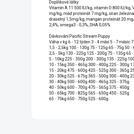
Doplňkové látky:
Vitamín A 11 500 IU/kg, vitamín D 800 IU/kg, 
mg/kg, měď proteinát 7 mg/kg, síran železna
draselný 1,5mg/kg, mangan proteinát 20 mg
2,4%, omega3 - 0,3%, DHA 0,05%.
Dávkování Pacific Stream Puppy
Váha v kg 6 - 12 týden 3 - 4 měsí 5 - 7 měsíc 
1,5 - 2,5kg 100 - 130g 75 - 125g 65 - 75g 50 -
2,5 - 5kg 130 - 225g 125 - 200g 75 - 135g 65 
5 - 10kg 225 - 350g 200 - 300g 135 - 225g 10
10 - 15kg 350 - 465g 300 - 400g 225 - 300g 1
15 - 20kg 475 - 600g 425 - 525g 300 - 365g 2
20 - 30kg 525 - 675g 365 - 500g 300 - 400g 2
30 - 40kg 500 - 600g 400 - 465g 325 - 375g
40 - 50kg 600 - 700g 475 - 565g 375 - 450g
50 - 65kg 700 - 825g 565 - 650g 450 - 525g
65 - 75kg 650 - 750g 525 - 600g