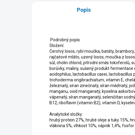
Popis
Podrobný popis
Složení:
Čerstvý losos, rybí moučka, batáty, brambory, 
rajčatové mláto, uzený losos, moučka z lososa
sůl, cholin chlorid, přírodní směs tokoferolů, 
borůvky, maliny, sušený produkt fermentace 
acidophilus, lactobacillus casei, lactobacill
trichoderma ongibrachiatum, vitamin E, chelát
železnatý, síran zinečnatý, síran měďnatý, jod
manganu, oxid manganatý, kyselina askorbová,
vápenatý, síran manganatý, seleničitan sodný,
B12, riboflavin (vitamin B2), vitamin D, kyselin
Analytické složky:
hrubý protein 27%, hrubé oleje a tuky 15%, hr
vláknina 5%, vlhkost 10%, vápník 1,4%, fosfor