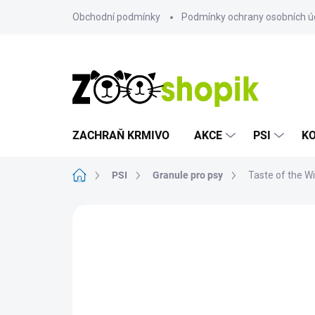
Přejít
Obchodní podmínky
Podmínky ochrany osobních ú
na
obsah
ZACHRAŇ KRMIVO
AKCE
PSI
K
Domů
PSI
Granule pro psy
Taste of the W
Neohodnoceno
Podrobnosti hodn