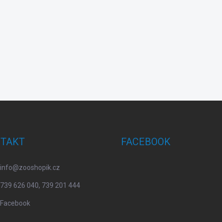
TAKT
FACEBOOK
info
@
zooshopik.cz
739 626 040, 739 201 444
Facebook