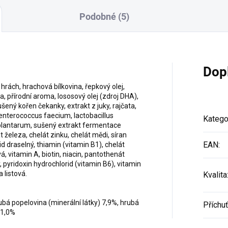
Podobné (5)
Dop
hrách, hrachová bílkovina, řepkový olej,
, přírodní aroma, lososový olej (zdroj DHA),
sušený kořen čekanky, extrakt z juky, rajčata,
enterococcus faecium, lactobacillus
Katego
us plantarum, sušený extrakt fermentace
 železa, chelát zinku, chelát mědi, síran
EAN
:
id draselný, thiamin (vitamin B1), chelát
 vitamin A, biotin, niacin, pantothenát
 pyridoxin hydrochlorid (vitamin B6), vitamin
a listová.
Kvalita
ubá popelovina (minerální látky) 7,9%, hrubá
Příchu
 1,0%