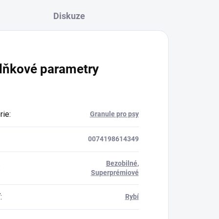
Diskuze
lňkové parametry
rie
:
Granule pro psy
0074198614349
Bezobilné
,
:
Superprémiové
ť
:
Rybí