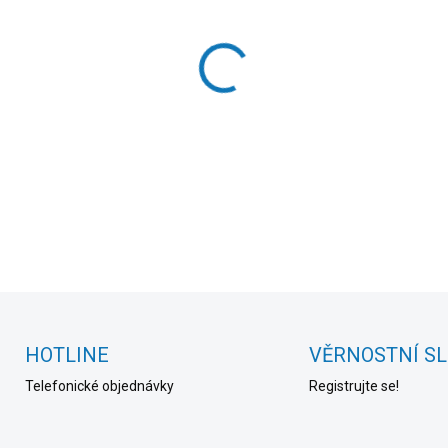
cena:
MOŽNOSTI DORUČENÍ
−
+
DETAILNÍ INFORMACE
HOTLINE
VĚRNOSTNÍ S
Telefonické objednávky
Registrujte se!