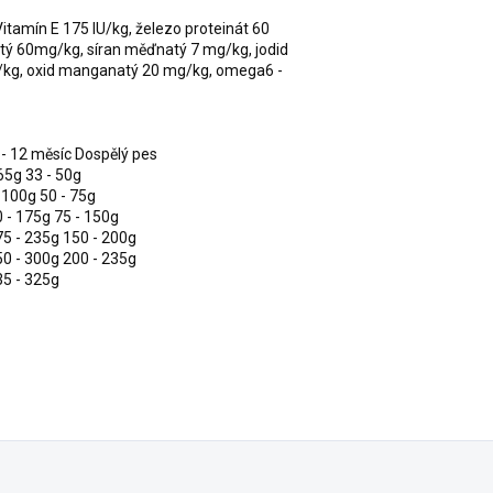
Vitamín E 175 IU/kg, železo proteinát 60
tý 60mg/kg, síran měďnatý 7 mg/kg, jodid
/kg, oxid manganatý 20 mg/kg, omega6 -
7 - 12 měsíc Dospělý pes
 65g 33 - 50g
- 100g 50 - 75g
0 - 175g 75 - 150g
75 - 235g 150 - 200g
50 - 300g 200 - 235g
35 - 325g