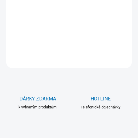
MOŽNOSTI DORUČENÍ
−
+
Přidat do košíku
DETAILNÍ INFORMACE
ZEPTAT SE
HLÍDAT
DÁRKY ZDARMA
HOTLINE
k vybraným produktům
Telefonické objednávky