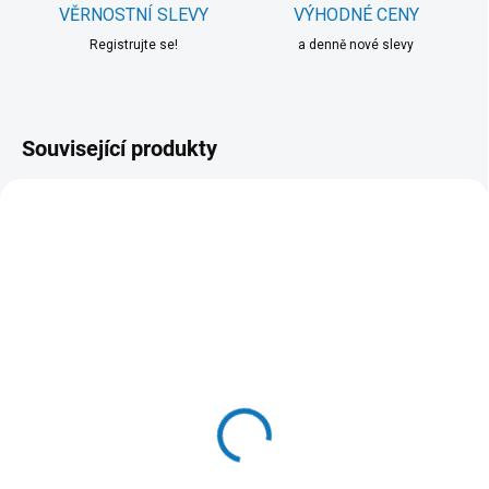
VĚRNOSTNÍ SLEVY
VÝHODNÉ CENY
Registrujte se!
a denně nové slevy
Související produkty
SKLADEM DO 24 HOD
SKLADEM DO 24 HOD
(>20 KS)
(>20 KS)
WOOLF pochoutka beef
Hill's Can. SP Puppy
sushi with cod 100g
Chicken Konz.370g
58 Kč
87 Kč