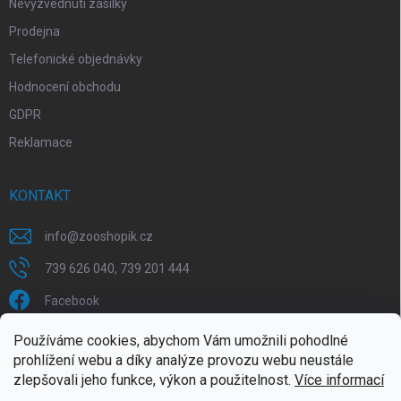
Nevyzvednutí zásilky
Prodejna
Telefonické objednávky
Hodnocení obchodu
GDPR
Reklamace
KONTAKT
info
@
zooshopik.cz
739 626 040, 739 201 444
Facebook
Používáme cookies, abychom Vám umožnili pohodlné
FACEBOOK
prohlížení webu a díky analýze provozu webu neustále
zlepšovali jeho funkce, výkon a použitelnost.
Více informací