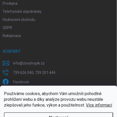
Prodejna
Telefonické objednávky
Hodnocení obchodu
GDPR
Reklamace
KONTAKT
info
@
zooshopik.cz
739 626 040, 739 201 444
Facebook
Používáme cookies, abychom Vám umožnili pohodlné
FACEBOOK
prohlížení webu a díky analýze provozu webu neustále
zlepšovali jeho funkce, výkon a použitelnost.
Více informací