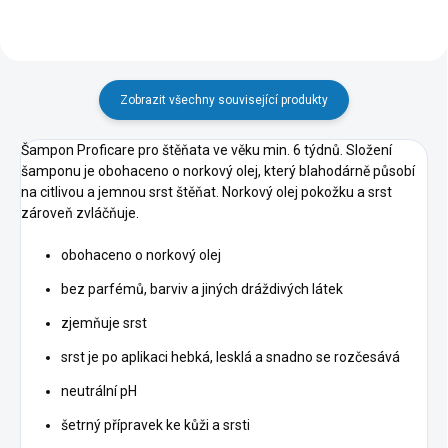
Zobrazit všechny související produkty
Šampon Proficare pro štěňata ve věku min. 6 týdnů. Složení
šamponu je obohaceno o norkový olej, který blahodárně působí
na citlivou a jemnou srst štěňat. Norkový olej pokožku a srst
zároveň zvláčňuje.
obohaceno o norkový olej
bez parfémů, barviv a jiných dráždivých látek
zjemňuje srst
srst je po aplikaci hebká, lesklá a snadno se rozčesává
neutrální pH
šetrný přípravek ke kůži a srsti