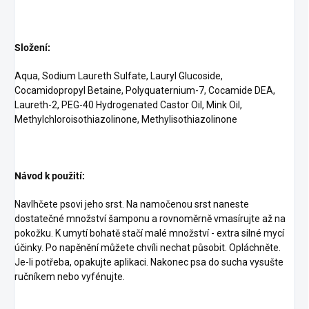
Složení:
Aqua, Sodium Laureth Sulfate, Lauryl Glucoside,
Cocamidopropyl Betaine, Polyquaternium-7, Cocamide DEA,
Laureth-2, PEG-40 Hydrogenated Castor Oil, Mink Oil,
Methylchloroisothiazolinone, Methylisothiazolinone
Návod k použití:
Navlhčete psovi jeho srst. Na namočenou srst naneste
dostatečné množství šamponu a rovnoměrně vmasírujte až na
pokožku. K umytí bohatě stačí malé množství - extra silné mycí
účinky. Po napěnění můžete chvíli nechat působit. Opláchněte.
Je-li potřeba, opakujte aplikaci. Nakonec psa do sucha vysušte
ručníkem nebo vyfénujte.