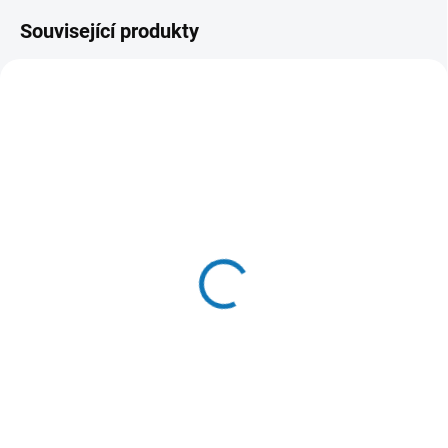
Související produkty
SKLADEM DO 24 HOD
SKLADEM DO 24 HOD
(>20 KS)
(17 KS)
PROFICARE pes šampon
Pochoutka Králičí ucho
s kondicionérem 300ml
obalené kuřecím masem
100g
133 Kč
91 Kč
Do košíku
Do košíku