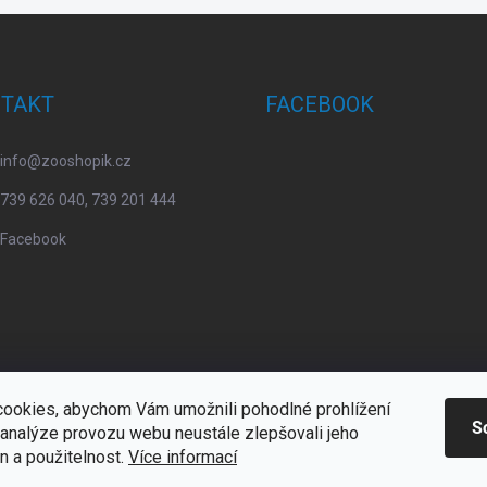
TAKT
FACEBOOK
info
@
zooshopik.cz
739 626 040, 739 201 444
Facebook
ookies, abychom Vám umožnili pohodlné prohlížení
S
 analýze provozu webu neustále zlepšovali jeho
n a použitelnost.
Více informací