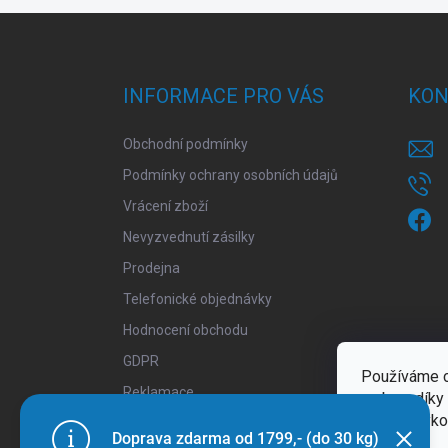
Z
á
p
a
INFORMACE PRO VÁS
KON
t
í
Obchodní podmínky
Podmínky ochrany osobních údajů
Vrácení zboží
Nevyzvednutí zásilky
Prodejna
Telefonické objednávky
Hodnocení obchodu
GDPR
Používáme c
Reklamace
webu a díky
funkce, výko
Doprava zdarma od 1799,- (do 30 kg)