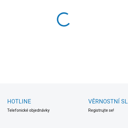
cena:
MOŽNOSTI DORUČENÍ
−
+
DETAILNÍ INFORMACE
HOTLINE
VĚRNOSTNÍ S
Telefonické objednávky
Registrujte se!