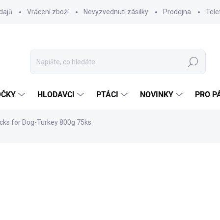
dajů
Vrácení zboží
Nevyzvednutí zásilky
Prodejna
Tele
Hledat
OČKY
HLODAVCI
PTÁCI
NOVINKY
PRO P
icks for Dog-Turkey 800g 75ks
ocení
ZNAČKA:
JUKO
310 Kč
276,79 Kč bez DPH
Měrná
SKLADEM DO 24 HOD
(6 K