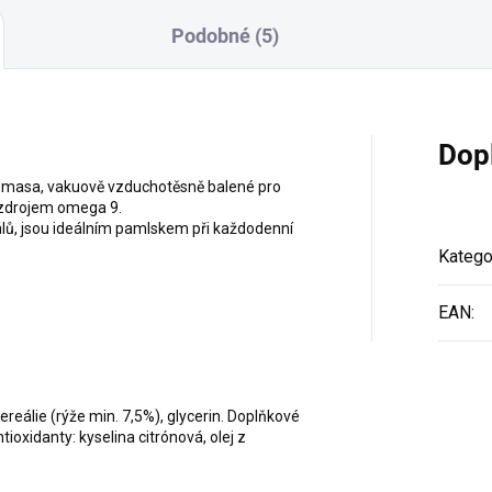
Podobné (5)
Dop
o masa, vakuově vzduchotěsně balené pro
m zdrojem omega 9.
álů, jsou ideálním pamlskem při každodenní
Katego
EAN
:
reálie (rýže min. 7,5%), glycerin. Doplňkové
tioxidanty: kyselina citrónová, olej z