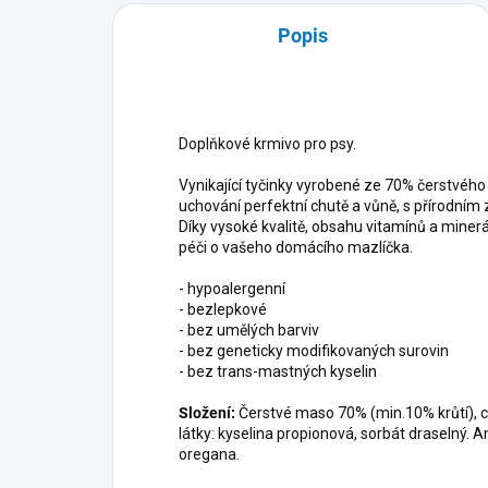
Popis
Doplňkové krmivo pro psy.
Vynikající tyčinky vyrobené ze 70% čerstvéh
uchování perfektní chutě a vůně, s přírodní
Díky vysoké kvalitě, obsahu vitamínů a miner
péči o vašeho domácího mazlíčka.
- hypoalergenní
- bezlepkové
- bez umělých barviv
- bez geneticky modifikovaných surovin
- bez trans-mastných kyselin
Složení:
Čerstvé maso 70% (min.10% krůtí), ce
látky: kyselina propionová, sorbát draselný. An
oregana.