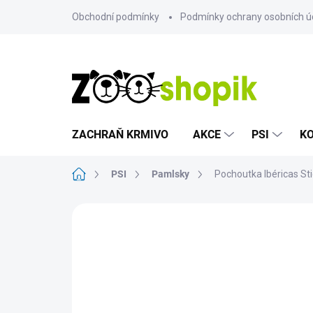
Přejít
Obchodní podmínky
Podmínky ochrany osobních ú
na
obsah
ZACHRAŇ KRMIVO
AKCE
PSI
K
Domů
PSI
Pamlsky
Pochoutka Ibéricas St
Neohodnoceno
Podrobnosti hodn