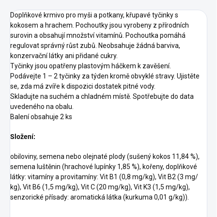
Doplňkové krmivo pro myši a potkany, křupavé tyčinky s
kokosem a hrachem. Pochoutky jsou vyrobeny z přírodních
surovin a obsahují množství vitamínů. Pochoutka pomáhá
regulovat správný růst zubů. Neobsahuje žádná barviva,
konzervační látky ani přidané cukry.
Tyčinky jsou opatřeny plastovým háčkem k zavěšení.
Podávejte 1 – 2 tyčinky za týden kromě obvyklé stravy. Ujistěte
se, zda má zvíře k dispozici dostatek pitné vody.
Skladujte na suchém a chladném místě. Spotřebujte do data
uvedeného na obalu.
Balení obsahuje 2 ks
Složení:
obiloviny, semena nebo olejnaté plody (sušený kokos 11,84 %),
semena luštěnin (hrachové lupínky 1,85 %), kořeny, doplňkové
látky: vitamíny a provitamíny: Vit B1 (0,8 mg/kg), Vit B2 (3 mg/
kg), Vit B6 (1,5 mg/kg), Vit C (20 mg/kg), Vit K3 (1,5 mg/kg),
senzorické přísady: aromatická látka (kurkuma 0,01 g/kg)).