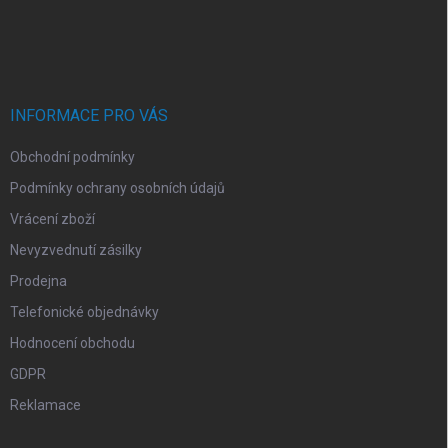
Z
á
p
a
t
í
INFORMACE PRO VÁS
Obchodní podmínky
Podmínky ochrany osobních údajů
Vrácení zboží
Nevyzvednutí zásilky
Prodejna
Telefonické objednávky
Hodnocení obchodu
GDPR
Reklamace