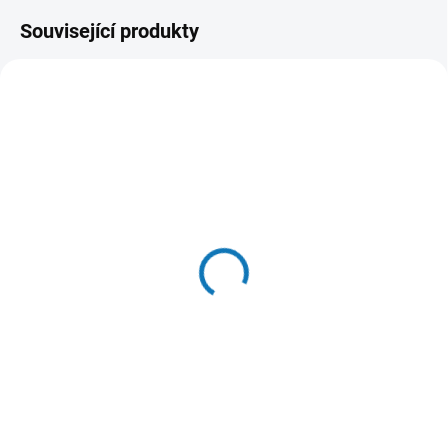
Související produkty
SKLADEM U DODAVATELE
(4 KS)
RAW RAW Jelení paroh
řezaný S/2ks/90-120g
359 Kč
Do košíku