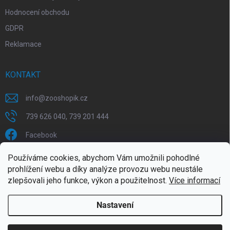
Hodnocení obchodu
GDPR
Reklamace
KONTAKT
info
@
zooshopik.cz
739 626 040, 739 201 444
Facebook
Používáme cookies, abychom Vám umožnili pohodlné
FACEBOOK
prohlížení webu a díky analýze provozu webu neustále
zlepšovali jeho funkce, výkon a použitelnost.
Více informací
Nastavení