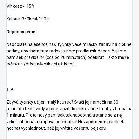
Vlhkost: < 15%
Kalorie: 350kcal/100g
Doporučujeme:
Neodolatelná esence naší tyčinky vaše miláčky zabaví na dlouhé
hodiny, abychom tuto radost ze hry prodloužili, doporučujeme
pamlsek pravidelně (cca po 20 minutách) odebírat. Takto může
tyčinka vydržet několik dní až týdnů.
TIP!
Zbývá tyčinky už jen malý kousek? Stačí jej namočit na 30
minut do teplé vody a poté vložit do mikrovlnné trouby zhruba na
1 minutu. Proteinový pamlsek tak nabobtná a stane se z něj
velice lahodná a křupavá pochoutka! Nezapomeňte pamlsek
nechat vychladnout, než jej vrátíte vašemu pejskovi.