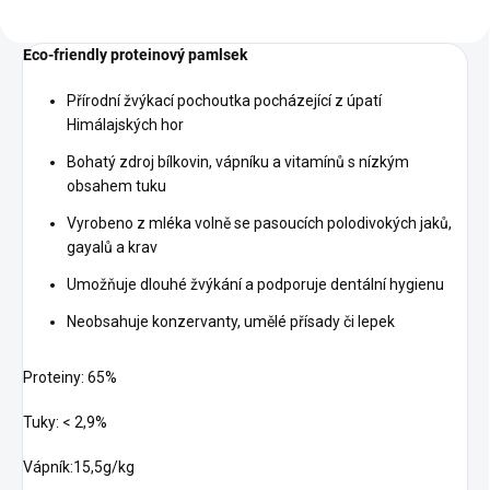
Eco-friendly proteinový pamlsek
Přírodní žvýkací pochoutka pocházející z úpatí
Himálajských hor
Bohatý zdroj bílkovin, vápníku a vitamínů s nízkým
obsahem tuku
Vyrobeno z mléka volně se pasoucích polodivokých jaků,
gayalů a krav
Umožňuje dlouhé žvýkání a podporuje dentální hygienu
Neobsahuje konzervanty, umělé přísady či lepek
Proteiny: 65%
Tuky: < 2,9%
Vápník:15,5g/kg