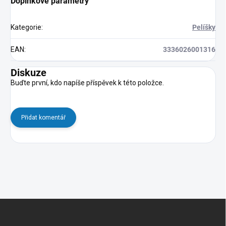
Doplňkové parametry
Kategorie
:
Pelíšky
EAN
:
3336026001316
Diskuze
Buďte první, kdo napíše příspěvek k této položce.
Přidat komentář
Z
á
p