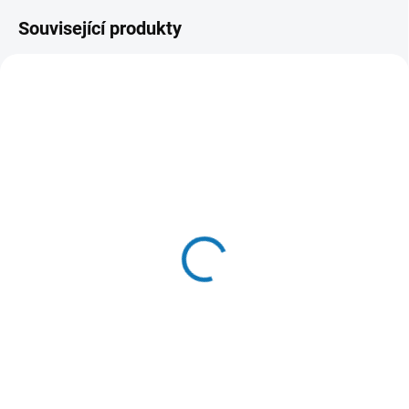
Související produkty
SKLADEM V ESHOPU
SKLADEM V E-SHOPU
(>20 KS)
(>20 KS)
GimCat Duo Soft Snacks
Canvit Snacks CAT Skin
Losos & Pstruh 50g
& Coat 100g
39 Kč
45 Kč
Do košíku
Do košíku