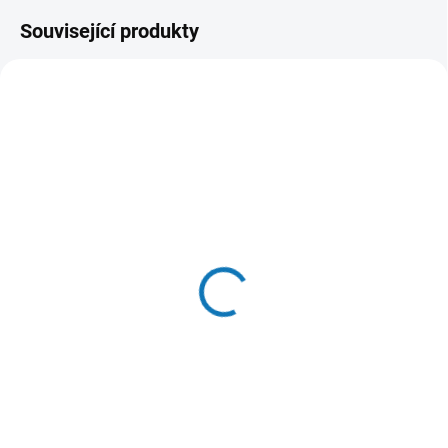
Související produkty
SKLADEM U DODAVATELE
SKLADEM DO 24 HOD
(5 KS)
(>20 KS)
Eat Slow Live Longer
Churu Cat POP'N Serve
lízací podložka Fun &
Tuna Recipe 2x35g
Relax modrá
73 Kč
269 Kč
Do košíku
Do košíku