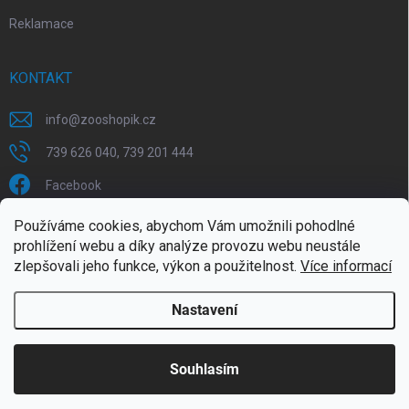
Reklamace
KONTAKT
info
@
zooshopik.cz
739 626 040, 739 201 444
Facebook
Používáme cookies, abychom Vám umožnili pohodlné
FACEBOOK
prohlížení webu a díky analýze provozu webu neustále
zlepšovali jeho funkce, výkon a použitelnost.
Více informací
Nastavení
Copyright 2026
ZOOshopik
. Všechna práva vyhrazena.
Souhlasím
Doprava zdarma od 1799,- (do 30 kg)
Vytvořil Shoptet