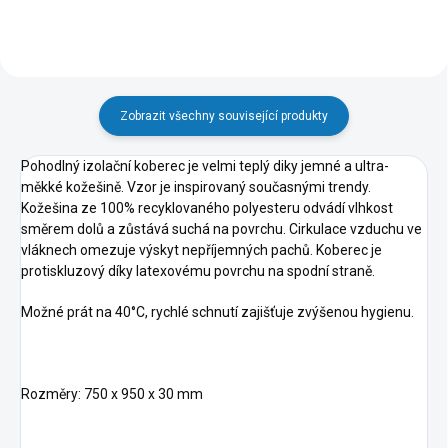
Zobrazit všechny související produkty
Pohodlný izolační koberec je velmi teplý diky jemné a ultra-
měkké kožešině. Vzor je inspirovaný současnými trendy.
Kožešina ze 100% recyklovaného polyesteru odvádí vlhkost
směrem dolů a zůstává suchá na povrchu. Cirkulace vzduchu ve
vláknech omezuje výskyt nepříjemných pachů. Koberec je
protiskluzový díky latexovému povrchu na spodní straně.
Možné prát na 40°C, rychlé schnutí zajišťuje zvýšenou hygienu.
Rozměry:
750 x 950 x 30 mm