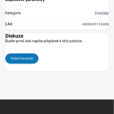
Kategorie
:
Pamlsky
EAN
:
4008429116308
Diskuze
Buďte první, kdo napíše příspěvek k této položce.
Přidat komentář
Z
á
p