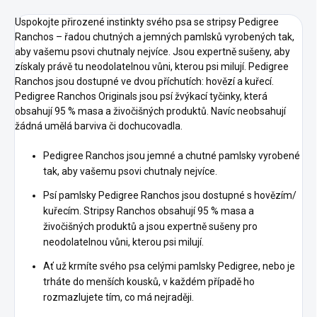
Uspokojte přirozené instinkty svého psa se stripsy Pedigree
Ranchos – řadou chutných a jemných pamlsků vyrobených tak,
aby vašemu psovi chutnaly nejvíce. Jsou expertně sušeny, aby
získaly právě tu neodolatelnou vůni, kterou psi milují. Pedigree
Ranchos jsou dostupné ve dvou příchutích: hovězí a kuřecí.
Pedigree Ranchos Originals jsou psí žvýkací tyčinky, která
obsahují 95 % masa a živočišných produktů. Navíc neobsahují
žádná umělá barviva či dochucovadla.
Pedigree Ranchos jsou jemné a chutné pamlsky vyrobené
tak, aby vašemu psovi chutnaly nejvíce.
Psí pamlsky Pedigree Ranchos jsou dostupné s hovězím/
kuřecím. Stripsy Ranchos obsahují 95 % masa a
živočišných produktů a jsou expertně sušeny pro
neodolatelnou vůni, kterou psi milují.
Ať už krmíte svého psa celými pamlsky Pedigree, nebo je
trháte do menších kousků, v každém případě ho
rozmazlujete tím, co má nejraději.