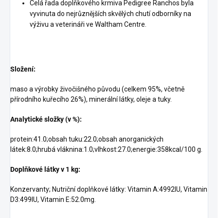
Celá řada doplňkového krmiva Pedigree Ranchos byla
vyvinuta do nejrůznějších skvělých chutí odborníky na
výživu a veterináři ve Waltham Centre.
Složení:
maso a výrobky živočišného původu (celkem 95%, včetně
přírodního kuřecího 26%), minerální látky, oleje a tuky.
Analytické složky (v %):
protein:41.0;obsah tuku:22.0;obsah anorganických
látek:8.0;hrubá vláknina:1.0;vlhkost:27.0;energie:358kcal/100 g.
Doplňkové látky v 1 kg:
Konzervanty; Nutriční doplňkové látky: Vitamin A:4992IU, Vitamin
D3:499IU, Vitamin E:52.0mg.