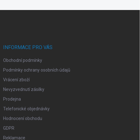
Z
á
p
a
t
í
INFORMACE PRO VÁS
Obchodní podmínky
Podmínky ochrany osobních údajů
Vrácení zboží
Nevyzvednutí zásilky
Prodejna
Telefonické objednávky
Hodnocení obchodu
GDPR
Reklamace