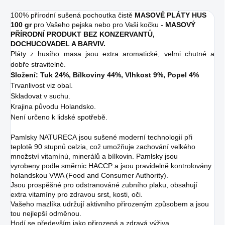
100% přírodní sušená pochoutka čistě
MASOVÉ PLÁTY HUS
100 gr
pro Vašeho pejska nebo pro Vaši kočku -
MASOVÝ
PŘÍRODNÍ PRODUKT BEZ KONZERVANTŮ,
DOCHUCOVADEL A BARVIV.
Pláty z husího masa jsou extra aromatické, velmi chutné a
dobře stravitelné.
Složení: Tuk 24%, Bílkoviny 44%, Vlhkost 9%, Popel 4%
Trvanlivost viz obal.
Skladovat v suchu.
Krajina původu Holandsko.
Není určeno k lidské spotřebě.
Pamlsky NATURECA jsou sušené moderní technologií při
teplotě 90 stupnů celzia, což umožňuje zachování velkého
množství vitamínú, minerálů a bílkovin. Pamlsky jsou
vyrobeny podle směrnic HACCP a jsou pravidelně kontrolovány
holandskou VWA (Food and Consumer Authority).
Jsou prospěšné pro odstranováné zubního plaku, obsahují
extra vitamíny pro zdravou srst, kosti, oči.
Vašeho mazlíka udržují aktivního přirozeným způsobem a jsou
tou nejlepší odměnou.
Hodí se především jako přirozená a zdravá výživa.