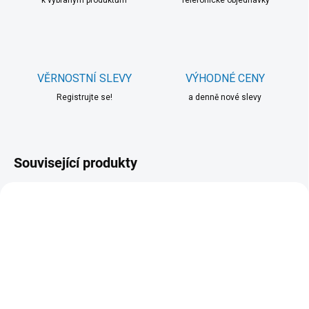
k vybraným produktům
Telefonické objednávky
VĚRNOSTNÍ SLEVY
VÝHODNÉ CENY
Registrujte se!
a denně nové slevy
Související produkty
SKLADEM DO 24 HOD
SKLADEM V E-SHOPU