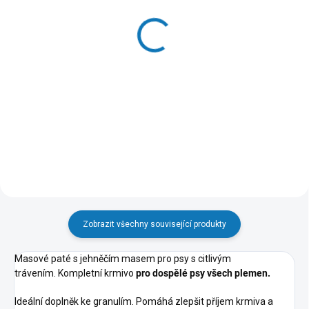
(9 KS)
(>20 KS)
N&D OCEAN CAT Adult
Churu Cat Tuna Fillet in
Herring & Orange 10kg
Calamari Flavoured
Broth 15g
2 636 Kč
48 Kč
Do košíku
Do košíku
Zobrazit všechny související produkty
Masové paté s jehněčím masem pro psy s citlivým
trávením. Kompletní krmivo
pro dospělé psy všech plemen.
Ideální doplněk ke granulím. Pomáhá zlepšit příjem krmiva a