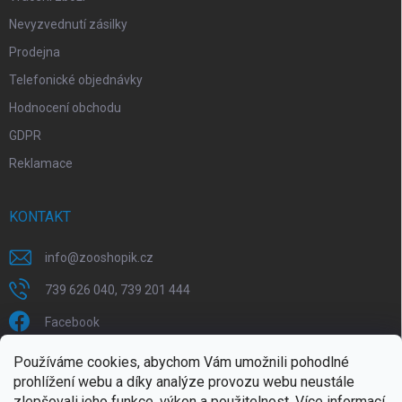
Nevyzvednutí zásilky
Prodejna
Telefonické objednávky
Hodnocení obchodu
GDPR
Reklamace
KONTAKT
info
@
zooshopik.cz
739 626 040, 739 201 444
Facebook
Používáme cookies, abychom Vám umožnili pohodlné
FACEBOOK
prohlížení webu a díky analýze provozu webu neustále
zlepšovali jeho funkce, výkon a použitelnost.
Více informací