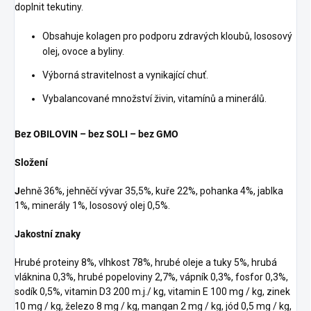
doplnit tekutiny.
Obsahuje kolagen pro podporu zdravých kloubů, lososový
olej, ovoce a byliny.
Výborná stravitelnost a vynikající chuť.
Vybalancované množství živin, vitamínů a minerálů.
Bez OBILOVIN – bez SOLI – bez GMO
Složení
J
ehně 36%, jehněčí vývar 35,5%, kuře 22%, pohanka 4%, jablka
1%, minerály 1%, lososový olej 0,5%.
Jakostní znaky
Hrubé proteiny 8%, vlhkost 78%, hrubé oleje a tuky 5%, hrubá
vláknina 0,3%, hrubé popeloviny 2,7%, vápník 0,3%, fosfor 0,3%,
sodík 0,5%, vitamin D3 200 m.j./ kg, vitamin E 100 mg / kg, zinek
10 mg / kg, železo 8 mg / kg, mangan 2 mg / kg, jód 0,5 mg / kg,