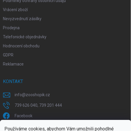
Podmínky ochrany osobních údajů
Vrácení zboží
Nevyzvednutí zásilky
Prodejna
Telefonické objednávky
Hodnocení obchodu
GDPR
Reklamace
KONTAKT
info
@
zooshopik.cz
739 626 040, 739 201 444
Facebook
Používáme cookies, abychom Vám umožnili pohodlné
FACEBOOK