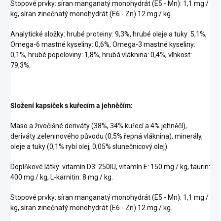
Stopové prvky: síran manganatý monohydrát (E5 - Mn): 1,1 mg /
kg, síran zinečnatý monohydrát (E6 - Zn) 12 mg / kg.
Analytické složky: hrubé proteiny: 9,3%, hrubé oleje a tuky: 5,1%,
Omega-6 mastné kyseliny: 0,6%, Omega-3 mastné kyseliny:
0,1%, hrubé popeloviny: 1,8%, hrubá vláknina: 0,4%, vlhkost:
79,3%.
Složení kapsiček s kuřecím a jehněčím:
Maso a živočišné deriváty (38%, 34% kuřecí a 4% jehněčí),
deriváty zeleninového původu (0,5% řepná vláknina), minerály,
oleje a tuky (0,1% rybí olej, 0,05% slunečnicový olej).
Doplňkové látky: vitamín D3: 250IU, vitamín E: 150 mg / kg, taurin:
400 mg / kg, L-karnitin: 8 mg / kg.
Stopové prvky: síran manganatý monohydrát (E5 - Mn): 1,1 mg /
kg, síran zinečnatý monohydrát (E6 - Zn) 12 mg / kg.