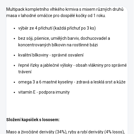
Multipack kompletního vlhkého krmiva s mixem různých druhů
masa v lahodné omáčce pro dospělé kočky od 1 roku.
výběr ze 4 příchutí (každá příchuť po 3 ks)
bez sóji, pšenice, umělých barviv, dochucovadel a
koncentrovaných bílkovin na rostlinné bázi
kvalitní bílkoviny - správné osvalení
řepné řízky a jablečné výlisky - obsah vlákniny pro správné
trávení
omega 3 a 6 mastné kyseliny - zdravá a lesklá srst a kůže
vitamín E - podpora imunity
Složení kapsiček s lososem:
Maso a živočišné deriváty (34%), ryby a rybí deriváty (4% losos),