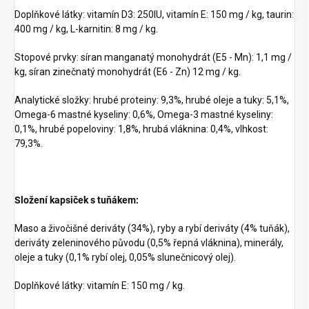
Doplňkové látky: vitamín D3: 250IU, vitamín E: 150 mg / kg, taurin:
400 mg / kg, L-karnitin: 8 mg / kg.
Stopové prvky: síran manganatý monohydrát (E5 - Mn): 1,1 mg /
kg, síran zinečnatý monohydrát (E6 - Zn) 12 mg / kg.
Analytické složky: hrubé proteiny: 9,3%, hrubé oleje a tuky: 5,1%,
Omega-6 mastné kyseliny: 0,6%, Omega-3 mastné kyseliny:
0,1%, hrubé popeloviny: 1,8%, hrubá vláknina: 0,4%, vlhkost:
79,3%.
Složení kapsiček s tuňákem:
Maso a živočišné deriváty (34%), ryby a rybí deriváty (4% tuňák),
deriváty zeleninového původu (0,5% řepná vláknina), minerály,
oleje a tuky (0,1% rybí olej, 0,05% slunečnicový olej).
Doplňkové látky: vitamín E: 150 mg / kg.