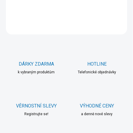
DETAILNÍ INFORMACE
ZEPTAT SE
HLÍDAT
DÁRKY ZDARMA
HOTLINE
k vybraným produktům
Telefonické objednávky
VĚRNOSTNÍ SLEVY
VÝHODNÉ CENY
Registrujte se!
a denně nové slevy