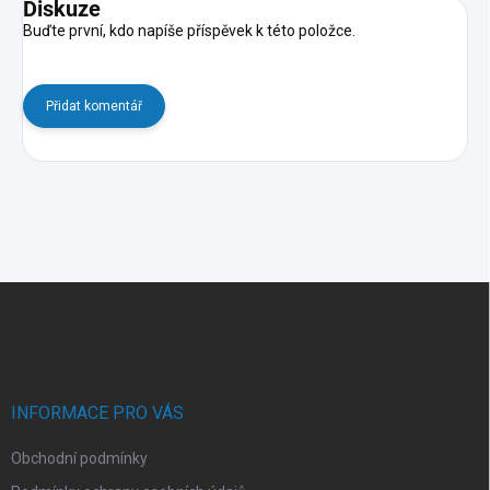
Diskuze
Buďte první, kdo napíše příspěvek k této položce.
Přidat komentář
Z
á
p
a
t
í
INFORMACE PRO VÁS
Obchodní podmínky