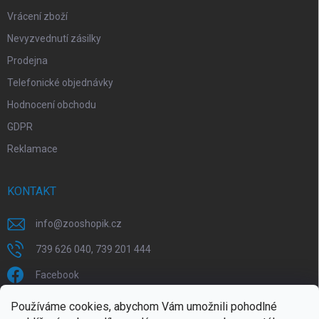
Vrácení zboží
Nevyzvednutí zásilky
Prodejna
Telefonické objednávky
Hodnocení obchodu
GDPR
Reklamace
KONTAKT
info
@
zooshopik.cz
739 626 040, 739 201 444
Facebook
Používáme cookies, abychom Vám umožnili pohodlné
FACEBOOK