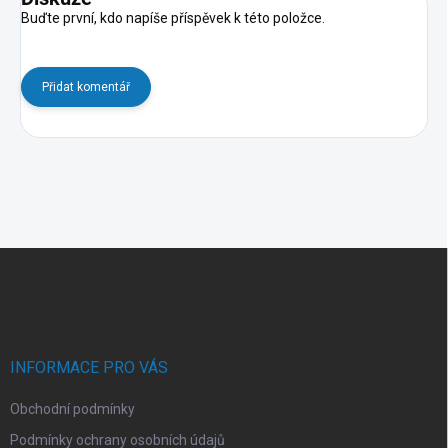
Buďte první, kdo napíše příspěvek k této položce.
Přidat komentář
Z
á
p
a
t
í
INFORMACE PRO VÁS
Obchodní podmínky
Podmínky ochrany osobních údajů