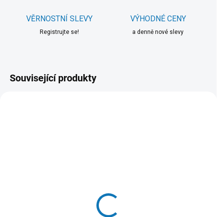
VĚRNOSTNÍ SLEVY
VÝHODNÉ CENY
Registrujte se!
a denně nové slevy
Související produkty
SKLADEM DO 24 HOD
SKLADEM DO 24 HOD
(>20 KS)
(>20 KS)
WOOLF pochoutka beef
Hill's Can. SP Puppy
sushi with cod 100g
Chicken Konz.370g