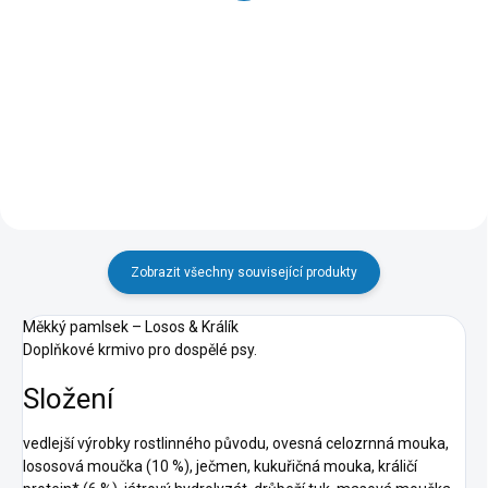
58 Kč
87 Kč
Do košíku
Do košíku
Zobrazit všechny související produkty
Měkký pamlsek – Losos & Králík
Doplňkové krmivo pro dospělé psy.
Složení
vedlejší výrobky rostlinného původu, ovesná celozrnná mouka,
lososová moučka (10 %), ječmen, kukuřičná mouka, králičí