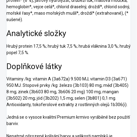
protein* (6 %), játrový hydrolyzát, drůbeží tuk, masová moučka,
hemoglobin*, vejce celá*, chlorid draselný, droždí*, chlorid sodný,
mořské řasy*, maso mořských mušlí*, droždí* (extrahované), (*
sušené).
Analytické složky
Hrubý protein 17,5 %; hrubý tuk 7,5 %; hrubá vláknina 3,0 %; hrubý
popel 7,5 %.
Doplňkové látky
Vitaminy /kg: vitamin A (3a672a) 9.500 MJ; vitamin D3 (3a671)
950 MJ. Stopové prvky /kg: železo (3b103) 80 mg; měď (3b405)
8 mg; zinek (3b603 80 mg, 3b606 20 mg) 100 mg; mangan
(3b502) 20 mg; jód (3b202) 1,5 mg; selen (3b801) 0,1 mg.
Antioxidanty, tokoferolové extrakty z rostlinných olejů 1b306(i).
Jedná se o vysoce kvalitní Premium krmivo vyráběné bez použití
barviv.
Nepatrné přirozené kolísání barvy a velikosti pamlsků je