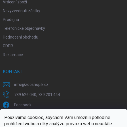
Vrácení zboží
Nevyzvednutí zásilky
Prodejna
Telefonické objednávky
Hodnocení obchodu
GDPR
Reklamace
KONTAKT
info
@
zooshopik.cz
739 626 040, 739 201 444
Facebook
Používáme cookies, abychom Vám umožnili pohodlné
FACEBOOK
prohlížení webu a díky analýze provozu webu neustále