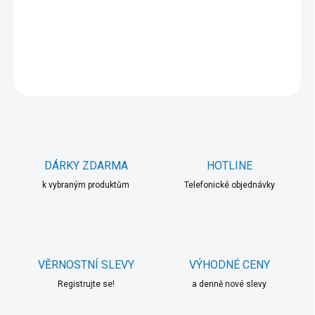
−
+
Přidat do košíku
DETAILNÍ INFORMACE
ZEPTAT SE
HLÍDAT
DÁRKY ZDARMA
HOTLINE
k vybraným produktům
Telefonické objednávky
VĚRNOSTNÍ SLEVY
VÝHODNÉ CENY
Registrujte se!
a denně nové slevy