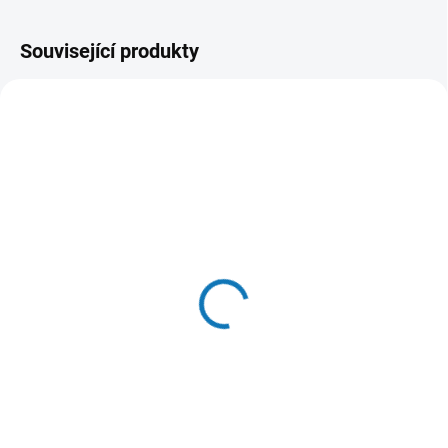
Související produkty
SKLADEM DO 24 HOD
SKLADEM DO 24 HOD
(9 KS)
(>20 KS)
N&D OCEAN CAT Adult
Miamor Cat Filet
Herring & Orange 10kg
konzerva kuře+šunka v
želé 100g
2 636 Kč
46 Kč
Do košíku
Do košíku