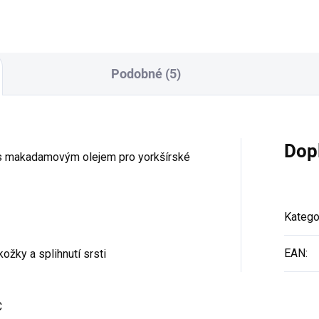
Podobné (5)
Dop
 s makadamovým olejem pro yorkšírské
Katego
EAN
:
žky a splihnutí srsti
C