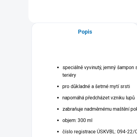
Popis
speciálně vyvinutý, jemný šampon
teriéry
pro důkladné a šetrné mytí srsti
napomáhá předcházet vzniku lupů
zabraňuje nadměrnému maštění poko
objem: 300 ml
číslo registrace ÚSKVBL: 094-22/