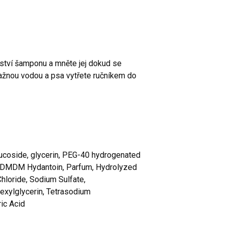
tví šamponu a mněte jej dokud se
lažnou vodou a psa vytřete ručníkem do
lucoside, glycerin, PEG-40 hydrogenated
l, DMDM Hydantoin, Parfum, Hydrolyzed
hloride, Sodium Sulfate,
exylglycerin, Tetrasodium
ic Acid