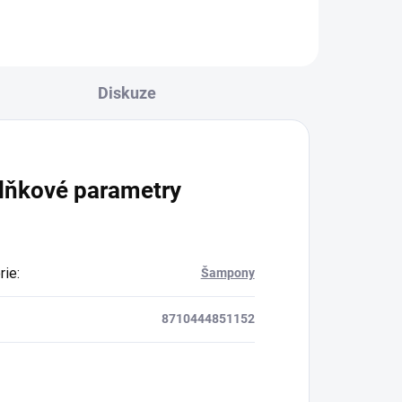
Diskuze
lňkové parametry
rie
:
Šampony
8710444851152