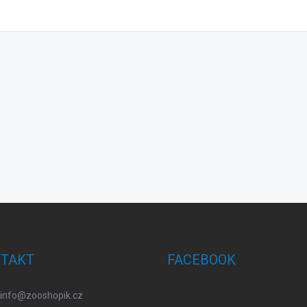
TAKT
FACEBOOK
info
@
zooshopik.cz