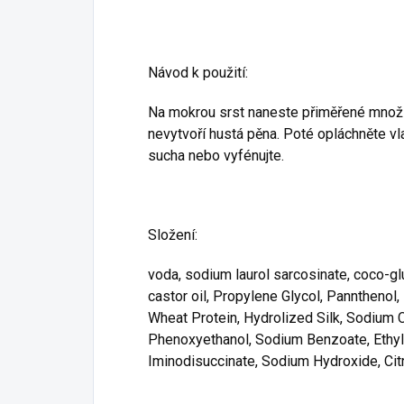
Návod k použití:
Na mokrou srst naneste přiměřené množs
nevytvoří hustá pěna. Poté opláchněte v
sucha nebo vyfénujte.
Složení:
voda, sodium laurol sarcosinate, coco-g
castor oil, Propylene Glycol, Panntheno
Wheat Protein, Hydrolized Silk, Sodium C
Phenoxyethanol, Sodium Benzoate, Ethyl
Iminodisuccinate, Sodium Hydroxide, Citr