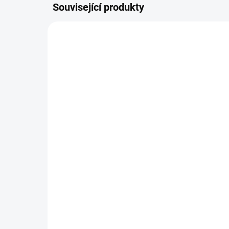
Související produkty
81294
SKLADEM V E-SHOPU
(>20 KS)
WOOLF pochoutka rabbit
Bo
chunkies 100g
ma
61 Kč
33
Do košíku