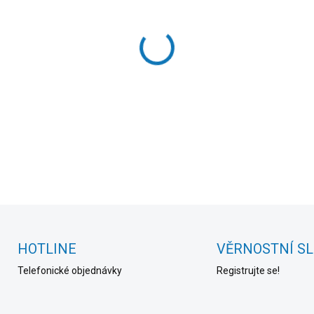
cena:
MOŽNOSTI DORUČENÍ
−
+
DETAILNÍ INFORMACE
HOTLINE
VĚRNOSTNÍ S
Telefonické objednávky
Registrujte se!