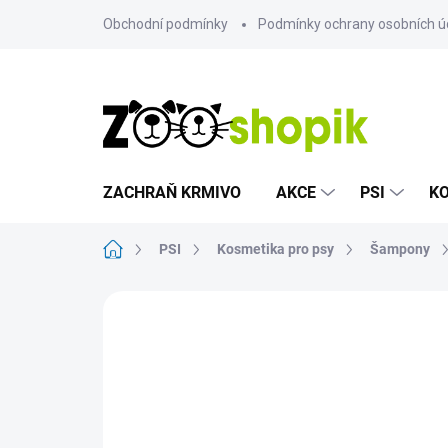
Přejít
Obchodní podmínky
Podmínky ochrany osobních ú
na
obsah
ZACHRAŇ KRMIVO
AKCE
PSI
K
Domů
PSI
Kosmetika pro psy
Šampony
Neohodnoceno
Podrobnosti hodn