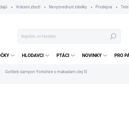
dajů
Vrácení zboží
Nevyzvednutí zásilky
Prodejna
Tele
Hledat
OČKY
HLODAVCI
PTÁCI
NOVINKY
PRO P
Gottlieb šampon Yorkshire s makadam.olej 5l
ocení
ZNAČKA:
NEDERMA BV
689 Kč
569,42 Kč bez DPH
Měrná
SKLADEM DO 24 HOD
(8 K