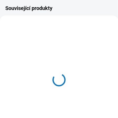
Související produkty
SKLADEM DO 24 HOD
SKLADEM V E-SHOPU
(10 KS)
(>20 KS)
Tapas Gourmet Snack
Advance tycinky pro
for dog Duck 150g
dentalni peci 180g
78 Kč
82 Kč
Do košíku
Do košíku