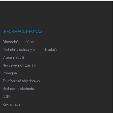
Z
á
p
a
t
í
INFORMACE PRO VÁS
Obchodní podmínky
Podmínky ochrany osobních údajů
Vrácení zboží
Nevyzvednutí zásilky
Prodejna
Telefonické objednávky
Hodnocení obchodu
GDPR
Reklamace