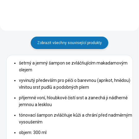
Zobrazit všechny související produkty
šetrný a jemný šampon se zvláčňujícím makadamovým
olejem
vyvinutý především pro péči o barevnou (aprikot, hnědou)
vlnitou srst pudlů a podobných plem
příjemně voní, hloubkově čistí srst a zanechá ji nádherně
jemnou a lesklou
tónovací šampon zvláčňuje kůži a chrání před nadměrným
vysoušením
objem: 300 ml