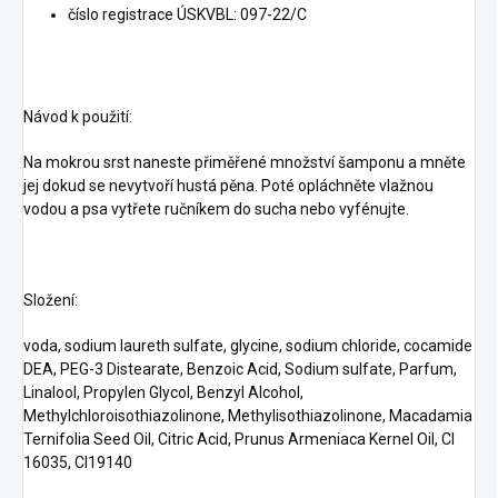
číslo registrace ÚSKVBL: 097-22/C
Návod k použití:
Na mokrou srst naneste přiměřené množství šamponu a mněte
jej dokud se nevytvoří hustá pěna. Poté opláchněte vlažnou
vodou a psa vytřete ručníkem do sucha nebo vyfénujte.
Složení:
voda, sodium laureth sulfate, glycine, sodium chloride, cocamide
DEA, PEG-3 Distearate, Benzoic Acid, Sodium sulfate, Parfum,
Linalool, Propylen Glycol, Benzyl Alcohol,
Methylchloroisothiazolinone, Methylisothiazolinone, Macadamia
Ternifolia Seed Oil, Citric Acid, Prunus Armeniaca Kernel Oil, Cl
16035, Cl19140