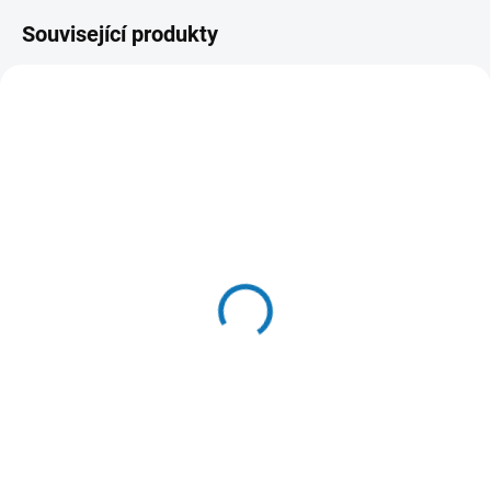
Související produkty
SKLADEM U DODAVATELE
(8 KS)
SKLADEM
(13 KS)
WOW granule Drůbeží
Dentos Piškoty s
Junior - vzorek 80g
česnekem 150 g
32 Kč
35 Kč
Do košíku
Do košíku