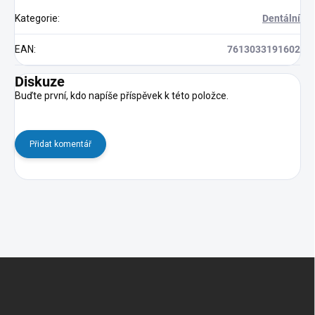
Kategorie
:
Dentální
EAN
:
7613033191602
Diskuze
Buďte první, kdo napíše příspěvek k této položce.
Přidat komentář
Z
á
p
a