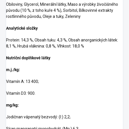
Obiloviny, Glycerol, Minerální látky, Maso a výrobky živočišného
původu (10 %, z toho kuře 4 %), Sorbitol, Bílkovinné extrakty
rostlinného původu, Oleje a tuky, Zeleniny
Analytické složky
Protein: 14,3 %, Obsah tuku: 4,3 %, Obsah anorganických látek:
8,1 %, Hrubá vláknina: 0,8 %, Vlhkost: 18,0 %
Nutriční doplňkové látky
m.j./kg:
Vitamín A: 13 400;
Vitamín D3: 900.
mg/kg:
Jodičnan vápenatý bezvodý: (I:) 2,2;
Síran manganatý monohydrát: (Mn:) 6,3;