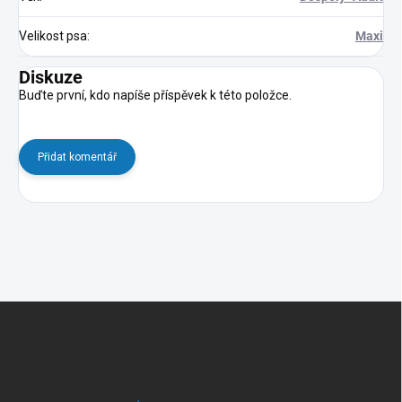
Velikost psa
:
Maxi
Diskuze
Buďte první, kdo napíše příspěvek k této položce.
Přidat komentář
Z
á
p
a
t