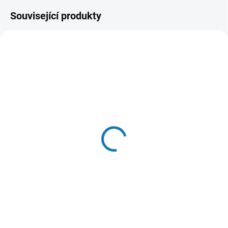
Související produkty
SKLADEM DO 24 HOD
(>20 KS)
PROFICARE pes šampon
s kondicionérem 300ml
133 Kč
Do košíku