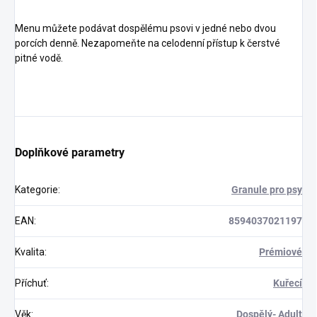
Menu můžete podávat dospělému psovi v jedné nebo dvou
porcích denně. Nezapomeňte na celodenní přístup k čerstvé
pitné vodě.
Doplňkové parametry
Kategorie
:
Granule pro psy
EAN
:
8594037021197
Kvalita
:
Prémiové
Příchuť
:
Kuřecí
Věk
:
Dospělý- Adult