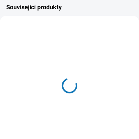
Související produkty
SKLADEM DO 24 HOD
SKLADEM DO 24 HOD
(>20 KS)
(>20 KS)
Miamor Cat Filet
WOOLF pochoutka beef
konzerva kuře+šunka v
sushi with cod 100g
želé 100g
58 Kč
46 Kč
Do košíku
Do košíku