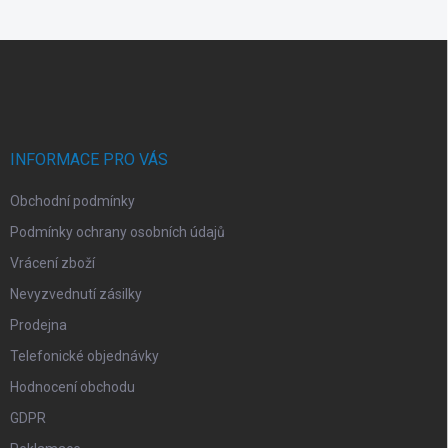
Z
á
p
a
t
í
INFORMACE PRO VÁS
Obchodní podmínky
Podmínky ochrany osobních údajů
Vrácení zboží
Nevyzvednutí zásilky
Prodejna
Telefonické objednávky
Hodnocení obchodu
GDPR