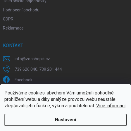
Telefonické objednávky
Hodnocení obchodu
GDPR
Reklamace
KONTAKT
info
@
zooshopik.cz
739 626 040, 739 201 444
Facebook
Používáme cookies, abychom Vám umožnili pohodlné
FACEBOOK
prohlížení webu a díky analýze provozu webu neustále
zlepšovali jeho funkce, výkon a použitelnost.
Více informací
Nastavení