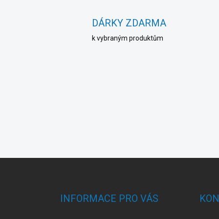
DÁRKY ZDARMA
k vybraným produktům
Z
á
p
a
INFORMACE PRO VÁS
KON
t
í