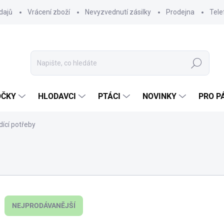
dajů
Vrácení zboží
Nevyzvednutí zásilky
Prodejna
Tele
Hledat
OČKY
HLODAVCI
PTÁCI
NOVINKY
PRO P
dící potřeby
NEJPRODÁVANĚJŠÍ