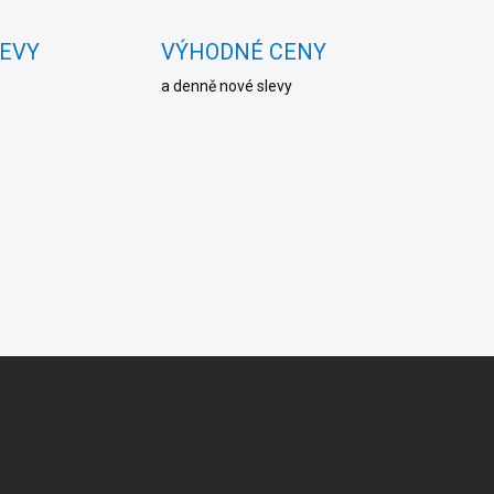
LEVY
VÝHODNÉ CENY
a denně nové slevy