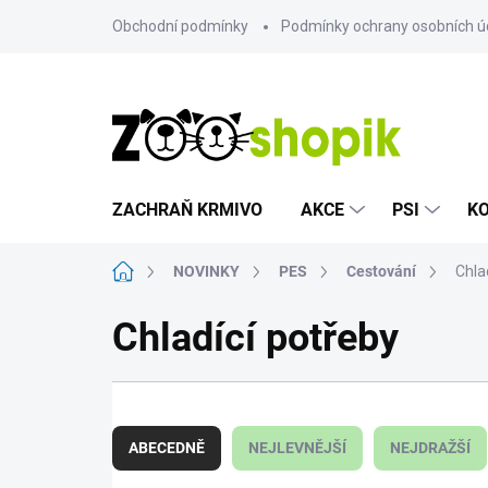
Přejít
Obchodní podmínky
Podmínky ochrany osobních ú
na
obsah
ZACHRAŇ KRMIVO
AKCE
PSI
K
Domů
NOVINKY
PES
Cestování
Chla
Chladící potřeby
Ř
a
ABECEDNĚ
NEJLEVNĚJŠÍ
NEJDRAŽŠÍ
z
e