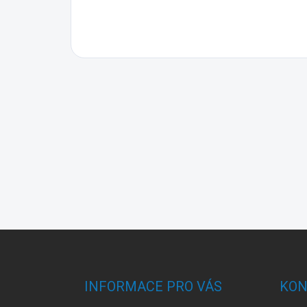
Z
á
p
a
INFORMACE PRO VÁS
KON
t