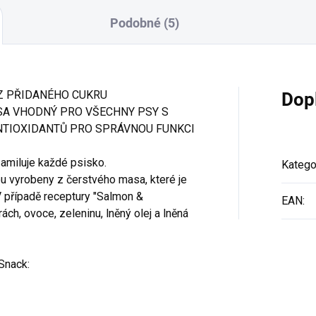
Podobné (5)
EZ PŘIDANÉHO CUKRU
Dop
SA VHODNÝ PRO VŠECHNY PSY S
NTIOXIDANTŮ PRO SPRÁVNOU FUNKCI
amiluje každé psisko.
Katego
u vyrobeny z čerstvého masa, které je
 případě receptury "Salmon &
EAN
:
ách, ovoce, zeleninu, lněný olej a lněná
Snack: