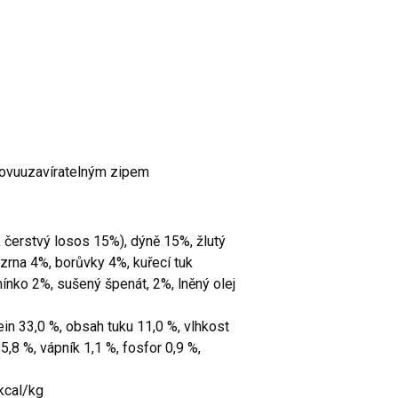
novuuzavíratelným zipem
čerstvý losos 15%), dýně 15%, žlutý
zrna 4%, borůvky 4%, kuřecí tuk
ínko 2%, sušený špenát, 2%, lněný olej
n 33,0 %, obsah tuku 11,0 %, vlhkost
5,8 %, vápník 1,1 %, fosfor 0,9 %,
cal/kg