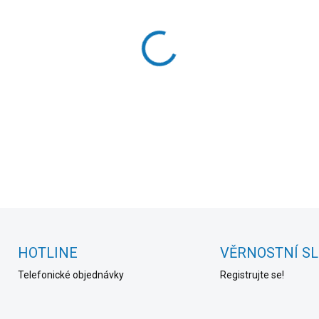
cena:
MOŽNOSTI DORUČENÍ
−
+
DETAILNÍ INFORMACE
HOTLINE
VĚRNOSTNÍ S
Telefonické objednávky
Registrujte se!