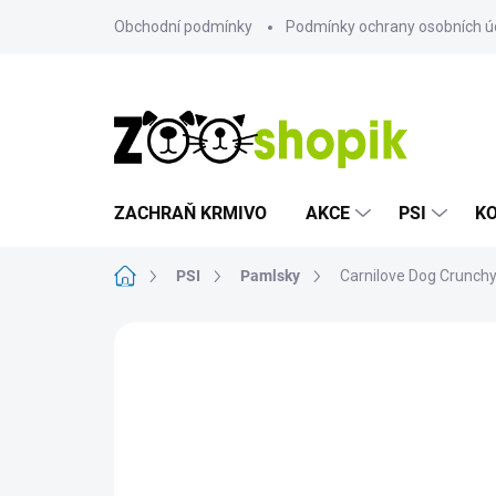
Přejít
Obchodní podmínky
Podmínky ochrany osobních ú
na
obsah
ZACHRAŇ KRMIVO
AKCE
PSI
K
Domů
PSI
Pamlsky
Carnilove Dog Crunch
Neohodnoceno
Podrobnosti hodn