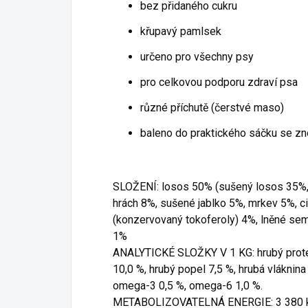
bez přidaného cukru
křupavý pamlsek
určeno pro všechny psy
pro celkovou podporu zdraví psa
různé příchutě (čerstvé maso)
baleno do praktického sáčku se z
SLOŽENÍ: losos 50% (sušený losos 35%, 
hrách 8%, sušené jablko 5%, mrkev 5%, ci
(konzervovaný tokoferoly) 4%, lněné sem
1%
ANALYTICKÉ SLOŽKY V 1 KG: hrubý protei
10,0 %, hrubý popel 7,5 %, hrubá vláknina 
omega-3 0,5 %, omega-6 1,0 %.
METABOLIZOVATELNÁ ENERGIE: 3 380 k