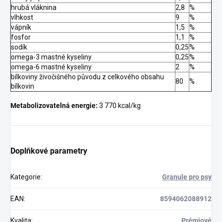
hrubá vláknina
2,8
%
vlhkost
9
%
vápník
1,5
%
fosfor
1,1
%
sodík
0,25
%
omega-3 mastné kyseliny
0,25
%
omega-6 mastné kyseliny
2
%
bílkoviny živočišného původu z celkového obsahu
80
%
bílkovin
Metabolizovatelná energie:
3 770 kcal/kg
Doplňkové parametry
Kategorie
:
Granule pro psy
EAN
:
8594062088912
Kvalita
:
Prémiové