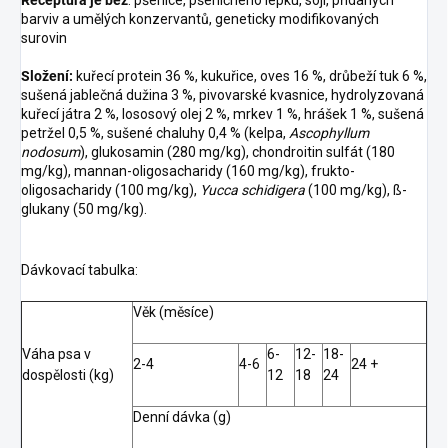
Receptura je
bez
: pšenice, pšeničného lepku, sóji, přidaných
barviv a umělých konzervantů, geneticky modifikovaných
surovin
Složení:
kuřecí protein 36 %, kukuřice, oves 16 %, drůbeží tuk 6 %,
sušená jablečná dužina 3 %, pivovarské kvasnice, hydrolyzovaná
kuřecí játra 2 %, lososový olej 2 %, mrkev 1 %, hrášek 1 %, sušená
petržel 0,5 %, sušené chaluhy 0,4 % (kelpa,
Ascophyllum
nodosum
), glukosamin (280 mg/kg), chondroitin sulfát (180
mg/kg), mannan-oligosacharidy (160 mg/kg), frukto-
oligosacharidy (100 mg/kg),
Yucca schidigera
(100 mg/kg), ß-
glukany (50 mg/kg).
Dávkovací tabulka:
Věk (měsíce)
Váha psa v
6-
12-
18-
2-4
4-6
24 +
dospělosti (kg)
12
18
24
Denní dávka (g)