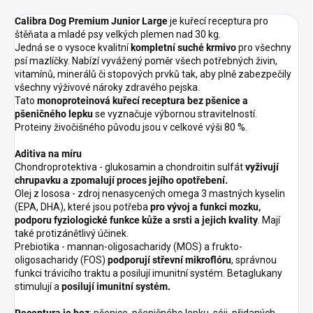
Calibra Dog Premium Junior Large
je kuřecí receptura pro
štěňata a mladé psy velkých plemen nad 30 kg.
Jedná se o vysoce kvalitní
kompletní suché krmivo
pro všechny
psí mazlíčky. Nabízí vyvážený poměr všech potřebných živin,
vitamínů, minerálů či stopových prvků tak, aby plně zabezpečily
všechny výživové nároky zdravého pejska.
Tato
monoproteinová kuřecí receptura bez pšenice a
pšeničného lepku
se vyznačuje výbornou stravitelností.
Proteiny živočišného původu jsou v celkové výši 80 %.
Aditiva na míru
Chondroprotektiva - glukosamin a chondroitin sulfát
vyživují
chrupavku a zpomalují proces jejího opotřebení.
Olej z lososa - zdroj nenasycených omega 3 mastných kyselin
(EPA, DHA), které jsou potřeba
pro vývoj a funkci mozku,
podporu fyziologické funkce kůže a srsti a jejich kvality
. Mají
také protizánětlivý účinek.
Prebiotika - mannan-oligosacharidy (MOS) a frukto-
oligosacharidy (FOS)
podporují střevní
mikroflóru
, správnou
funkci trávicího traktu a posilují imunitní systém. Betaglukany
stimulují a
posilují imunitní systém.