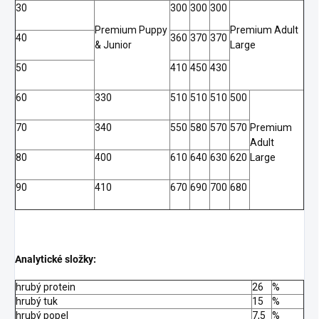
30
300
300
300
Premium Puppy
Premium Adult
40
360
370
370
& Junior
Large
50
410
450
430
60
330
510
510
510
500
70
340
550
580
570
570
Premium
Adult
80
400
610
640
630
620
Large
90
410
670
690
700
680
Analytické složky:
hrubý protein
26
%
hrubý tuk
15
%
hrubý popel
7,5
%