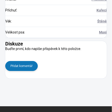
Příchuť
:
Kuřecí
Věk
:
Štěně
Velikost psa
:
Maxi
Diskuze
Buďte první, kdo napíše příspěvek k této položce.
Přidat komentář
Z