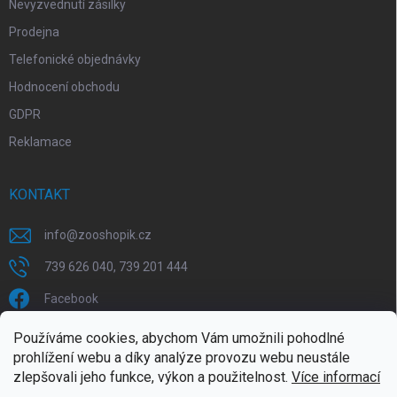
Nevyzvednutí zásilky
Prodejna
Telefonické objednávky
Hodnocení obchodu
GDPR
Reklamace
KONTAKT
info
@
zooshopik.cz
739 626 040, 739 201 444
Facebook
Používáme cookies, abychom Vám umožnili pohodlné
FACEBOOK
prohlížení webu a díky analýze provozu webu neustále
zlepšovali jeho funkce, výkon a použitelnost.
Více informací