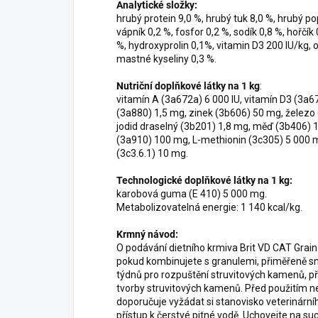
Analytické složky:
hrubý protein 9,0 %, hrubý tuk 8,0 %, hrubý po
vápník 0,2 %, fosfor 0,2 %, sodík 0,8 %, hořčík 0
%, hydroxyprolin 0,1%, vitamin D3 200 IU/kg
mastné kyseliny 0,3 %.
Nutriční doplňkové látky na 1 kg
:
vitamín A (3a672a) 6 000 IU, vitamín D3 (3a6
(3a880) 1,5 mg, zinek (3b606) 50 mg, želez
jodid draselný (3b201) 1,8 mg, měď (3b406) 1
(3a910) 100 mg, L-methionin (3c305) 5 000 m
(3c3.6.1) 10 mg.
Technologické doplňkové látky na 1 kg:
karobová guma (E 410) 5 000 mg.
Metabolizovatelná energie: 1 140 kcal/kg.
Krmný návod:
O podávání dietního krmiva Brit VD CAT Grain
pokud kombinujete s granulemi, přiměřeně s
týdnů pro rozpuštění struvitových kamenů, 
tvorby struvitových kamenů. Před použitím n
doporučuje vyžádat si stanovisko veterinárníh
přístup k čerstvé pitné vodě. Uchovejte na s