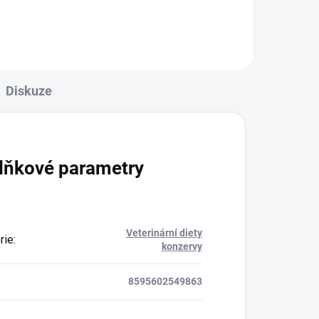
Diskuze
lňkové parametry
Veterinární diety
rie
:
konzervy
8595602549863