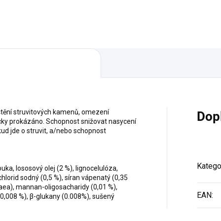
uštění struvitových kamenů, omezení
Dop
cky prokázáno. Schopnost snižovat nasycení
ud jde o struvit, a/nebo schopnost
Katego
ka, lososový olej (2 %), lignocelulóza,
lorid sodný (0,5 %), síran vápenatý (0,35
daea), mannan-oligosacharidy (0,01 %),
EAN
:
(0,008 %), β-glukany (0.008%), sušený