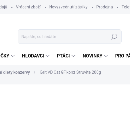
dajů
Vrácení zboží
Nevyzvednutí zásilky
Prodejna
Tele
Hledat
OČKY
HLODAVCI
PTÁCI
NOVINKY
PRO P
ní diety konzervy
Brit VD Cat GF konz Struvite 200g
ocení
ZNAČKA:
BRIT
86 Kč
76,79 Kč bez DPH
Měrná
SKLADEM DO 24 HOD
(>20