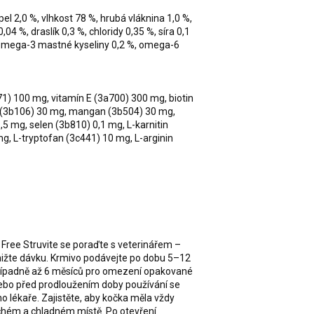
pel 2,0 %, vlhkost 78 %, hrubá vláknina 1,0 %,
,04 %, draslík 0,3 %, chloridy 0,35 %, síra 0,1
, omega-3 mastné kyseliny 0,2 %, omega-6
71) 100 mg, vitamín E (3a700) 300 mg, biotin
o (3b106) 30 mg, mangan (3b504) 30 mg,
,5 mg, selen (3b810) 0,1 mg, L-karnitin
g, L-tryptofan (3c441) 10 mg, L-arginin
 Free Struvite se poraďte s veterinářem –
nižte dávku. Krmivo podávejte po dobu 5–12
případně až 6 měsíců pro omezení opakované
ebo před prodloužením doby používání se
o lékaře. Zajistěte, aby kočka měla vždy
uchém a chladném místě. Po otevření