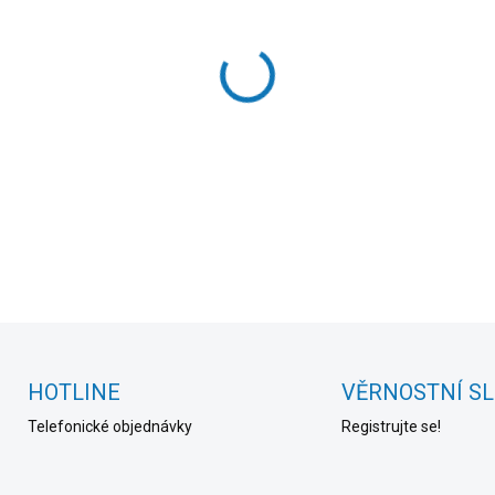
cena:
MOŽNOSTI DORUČENÍ
−
+
DETAILNÍ INFORMACE
HOTLINE
VĚRNOSTNÍ S
Telefonické objednávky
Registrujte se!