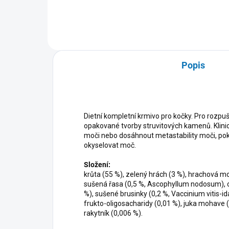
Popis
Dietní kompletní krmivo pro kočky. Pro rozp
opakované tvorby struvitových kamenů. Klini
moči nebo dosáhnout metastability moči, pok
okyselovat moč.
Složení:
krůta (55 %), zelený hrách (3 %), hrachová mou
sušená řasa (0,5 %, Ascophyllum nodosum), ch
%), sušené brusinky (0,2 %, Vaccinium vitis-i
frukto-oligosacharidy (0,01 %), juka mohave 
rakytník (0,006 %).