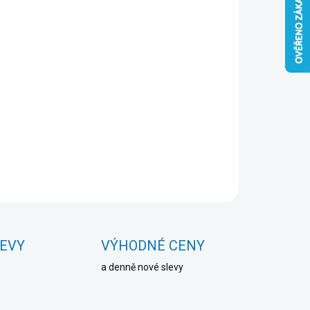
Přidat do košíku
ZEPTAT SE
HLÍDAT
LEVY
VÝHODNÉ CENY
a denně nové slevy