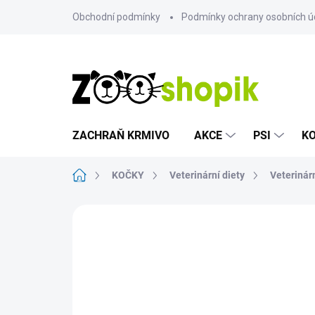
Přejít
Obchodní podmínky
Podmínky ochrany osobních ú
na
obsah
ZACHRAŇ KRMIVO
AKCE
PSI
K
Domů
KOČKY
Veterinární diety
Veterinár
Neohodnoceno
Podrobnosti hodn