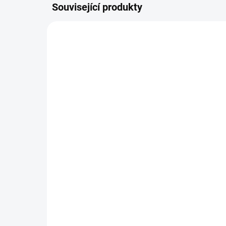
Související produkty
120989
SKLADEM DO 24 HOD
(13 KS)
Raw Raw pochoutka
mrazem sušené Jehně
plíce 50g
144 Kč
Do košíku