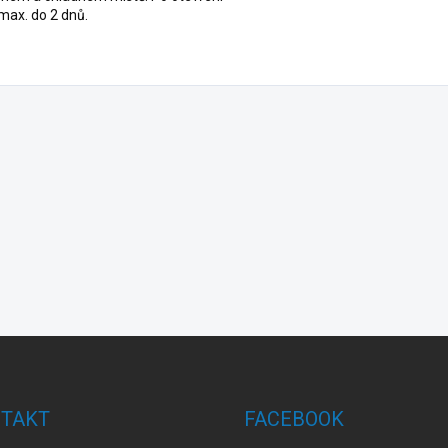
max. do 2 dnů.
TAKT
FACEBOOK