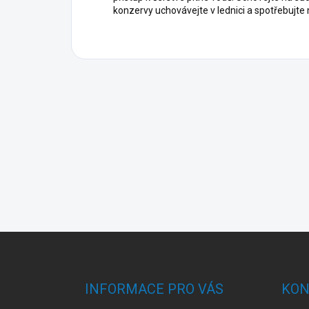
konzervy uchovávejte v lednici a spotřebujte 
Z
á
p
a
INFORMACE PRO VÁS
KON
t