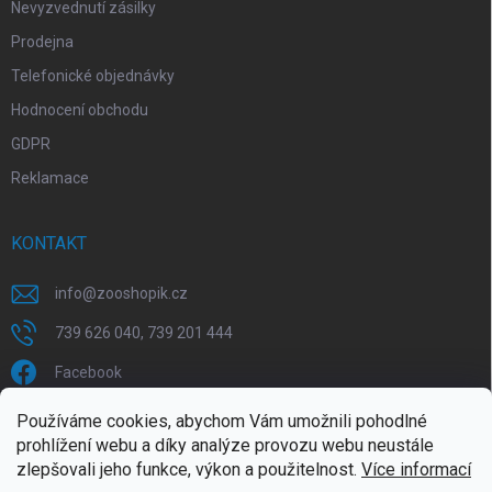
Nevyzvednutí zásilky
Prodejna
Telefonické objednávky
Hodnocení obchodu
GDPR
Reklamace
KONTAKT
info
@
zooshopik.cz
739 626 040, 739 201 444
Facebook
Používáme cookies, abychom Vám umožnili pohodlné
FACEBOOK
prohlížení webu a díky analýze provozu webu neustále
zlepšovali jeho funkce, výkon a použitelnost.
Více informací