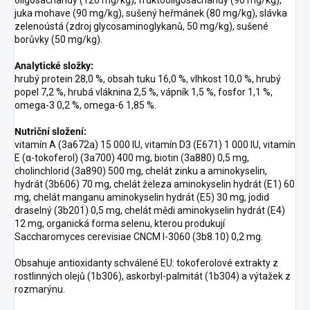
oligosacharidy (120 mg/kg), fruktooligosacharidy (90 mg/kg),
juka mohave (90 mg/kg), sušený heřmánek (80 mg/kg), slávka
zelenoústá (zdroj glycosaminoglykanů, 50 mg/kg), sušené
borůvky (50 mg/kg).
Analytické složky:
hrubý protein 28,0 %, obsah tuku 16,0 %, vlhkost 10,0 %, hrubý
popel 7,2 %, hrubá vláknina 2,5 %, vápník 1,5 %, fosfor 1,1 %,
omega-3 0,2 %, omega-6 1,85 %.
Nutriční složení:
vitamín A (3a672a) 15 000 IU, vitamín D3 (E671) 1 000 IU, vitamín
E (α-tokoferol) (3a700) 400 mg, biotin (3a880) 0,5 mg,
cholinchlorid (3a890) 500 mg, chelát zinku a aminokyselin,
hydrát (3b606) 70 mg, chelát železa aminokyselin hydrát (E1) 60
mg, chelát manganu aminokyselin hydrát (E5) 30 mg, jodid
draselný (3b201) 0,5 mg, chelát mědi aminokyselin hydrát (E4)
12 mg, organická forma selenu, kterou produkují
Saccharomyces cerevisiae CNCM I-3060 (3b8.10) 0,2 mg.
Obsahuje antioxidanty schválené EU: tokoferolové extrakty z
rostlinných olejů (1b306), askorbyl-palmitát (1b304) a výtažek z
rozmarýnu.