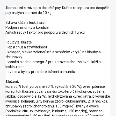
Kompletní krmivo pro dospělé psy. Kuřecí receptura pro dospělé
psy malých plemen do 10 kg.
Zdravá kůže a lesklá srst
Podpora imunity a kondice
Antistresový faktor pro podporu srdečních funkcí
- půlpytel kuřete
- lepší chuť a stravitelnost
- kolagen, slávka zelenoústá a schránky korýšů na klouby a
chrupavky
- vysoká hladina omega-3 pro zdravé srdce, zdravou kůži a
lesklou srst
- ovoce a byliny pro dobré trávení a imunitu
Složení:
kuře 50 % (dehydrované 30 %, vykostěné 20 %), oves, pšenice,
kuřecí tuk (konzervovaný směsí tokoferolů), kukuřice, sušená
jablka, lososový olej (2 %), hydrolyzovaná kuřecí játra, pivovarské
kvasnice, kolagen, ulity korýšů (zdroj glukosaminu, 210 mg/kg),
chrupavky (zdroj chondroitinu, 150 mg/kg), byliny a ovoce
(hřebíček, citrusy, rozmarýn, kurkuma, 120 mg/kg), mannan-