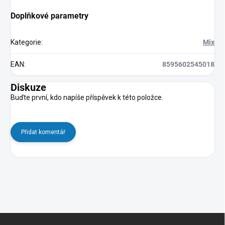
Doplňkové parametry
Kategorie
:
Mix
EAN
:
8595602545018
Diskuze
Buďte první, kdo napíše příspěvek k této položce.
Přidat komentář
Z