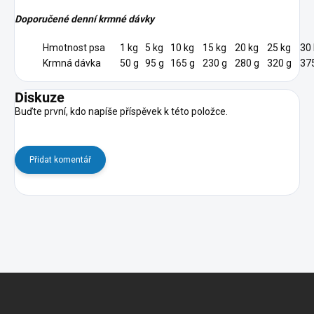
Doporučené denní krmné dávky
Hmotnost psa
1 kg
5 kg
10 kg
15 kg
20 kg
25 kg
30
Krmná dávka
50 g
95 g
165 g
230 g
280 g
320 g
37
Diskuze
Buďte první, kdo napíše příspěvek k této položce.
Přidat komentář
Z
á
p