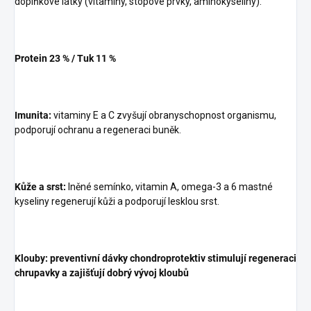
doplňkové látky (vitaminy, stopové prvky, aminokyseliny).
Protein 23 % / Tuk 11 %
Imunita:
vitaminy E a C zvyšují obranyschopnost organismu,
podporují ochranu a regeneraci buněk.
Kůže a srst:
lněné semínko, vitamin A, omega-3 a 6 mastné
kyseliny regenerují kůži a podporují lesklou srst.
Klouby: preventivní dávky chondroprotektiv stimulují regeneraci
chrupavky a zajišťují dobrý vývoj kloubů