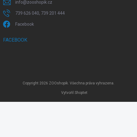
info
@
zooshopik.cz
739 626 040, 739 201 444
Facebook
FACEBOOK
Copyright 2026
ZOOshopik
. Všechna práva vyhrazena.
Vytvořil Shoptet