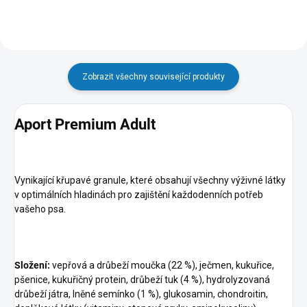
Zobrazit všechny související produkty
Aport Premium Adult
Vynikající křupavé granule, které obsahují všechny výživné látky
v optimálních hladinách pro zajištění každodenních potřeb
vašeho psa.
Složení:
vepřová a drůbeží moučka (22 %), ječmen, kukuřice,
pšenice, kukuřičný protein, drůbeží tuk (4 %), hydrolyzovaná
drůbeží játra, lněné semínko (1 %), glukosamin, chondroitin,