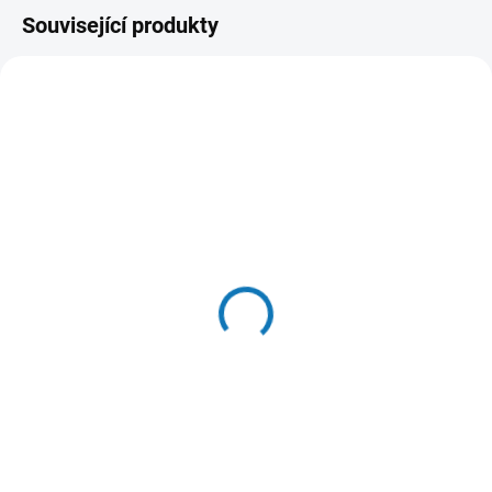
Související produkty
SKLADEM DO 24 HOD
SKLADEM DO 24 HOD
(>20 KS)
(9 KS)
WOOLF pochoutka beef
N&D OCEAN CAT Adult
sushi with cod 100g
Herring & Orange 10kg
58 Kč
2 636 Kč
Do košíku
Do košíku