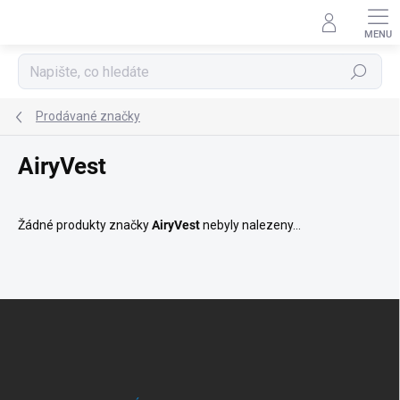
Přejít
na
obsah
Hledat
Prodávané značky
AiryVest
Žádné produkty značky
AiryVest
nebyly nalezeny...
Z
á
p
a
t