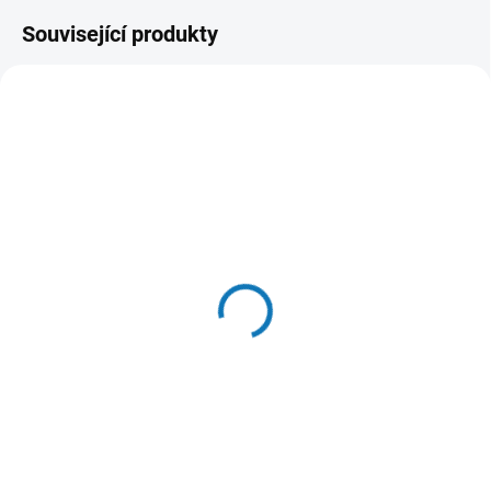
Související produkty
SKLADEM U DODAVATELE
SKLADEM U DODAVATELE
(2 KS)
(3 KS)
AiryVest pelíšek /
Eat Slow Live Longer
domeček modrý Small
zpomalovací miska Star
červená 20cm
1 299 Kč
349 Kč
Do košíku
Do košíku