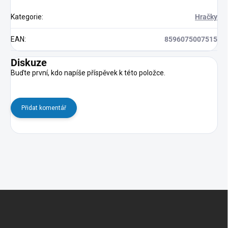
Kategorie
:
Hračky
EAN
:
8596075007515
Diskuze
Buďte první, kdo napíše příspěvek k této položce.
Přidat komentář
Z
á
p